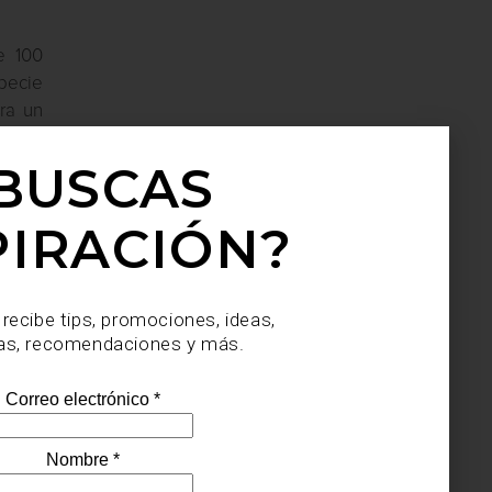
e 100
pecie
ra un
BUSCAS
PIRACIÓN?
 recibe tips, promociones, ideas,
as, recomendaciones y más.