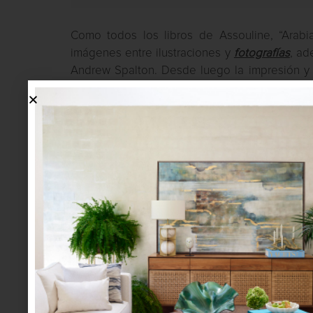
Como todos los libros de Assouline, “Arab
imágenes entre ilustraciones y
fotografías
, ad
Andrew Spalton. Desde luego la impresión y
objeto de lujo.