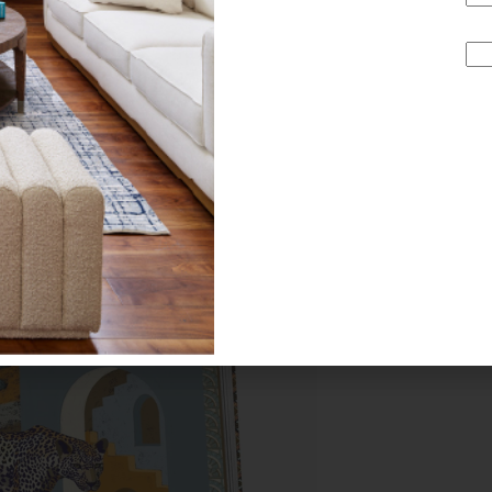
io ‘coffee table book’ que lleva un trozo de la fascinante c
rlo, pero también, y esto es sin duda más importante, se tr
eger a los seres con los que compartimos el planeta. Recuer
uirir en
elpalaciodehierro.com
.