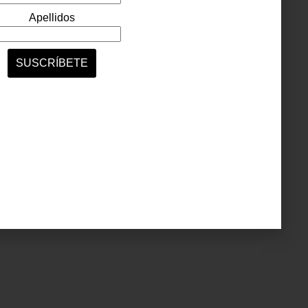
ultura
ata de
da: es