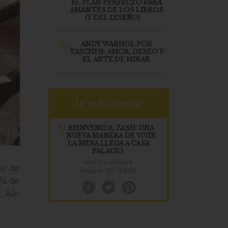
EL PLAN PERFECTO PARA
AMANTES DE LOS LIBROS
(Y DEL DISEÑO)
5.
ANDY WARHOL POR
TASCHEN: AMOR, DESEO Y
EL ARTE DE MIRAR
lo más nuevo
1.
BIENVENIDA, ZASH: UNA
NUEVA MANERA DE VIVIR
LA MESA LLEGA A CASA
PALACIO.
mesa y cocina
do de
august 05 2026
eña de
e. Aún