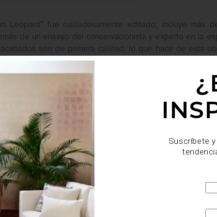
ian Leopard” fue cuidadosamente editado; incluye más d
emás de un ensayo del conservacionista y experto en la es
 acabados son de primera calidad, lo que hace de esta ob
¿
INS
Suscríbete y
tendenci