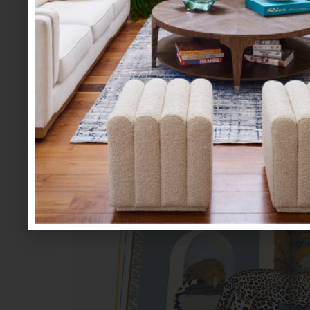
Sin duda, “Arabian Leopard” es un extraordinar
árabe hasta el espacio donde decidamos coloca
una obra que nos recuerda la urgencia de prot
un libro de colección, que además puedes adq