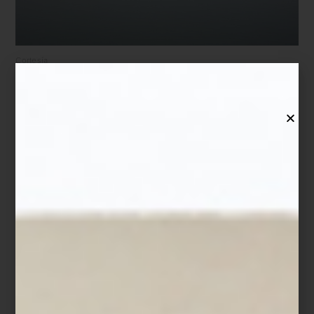
Cortesía
Shifting Grounds
en
Lago Algo
Artistas: Adel Abdessemed, Julius von Bismarck, Pablo Dávila,
Elmgreen & Dragset, Trix & Robert Haussmann, Ho Tzu Nyen,
Alicja Kwade, Nohemí Pérez, Troika
Bosque de Chapultepec II Secc, Miguel Hidalgo