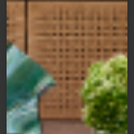
experimenta con el espacio, el color y el gesto, generando un
diálogo entre técnica, forma y afecto.
No sólo es una de nuestras artistas favoritas en Casa Palacio,
también nos encanta el Centro Cultural Universitario y sus
fantásticos ejemplos de arquitectura brutalista. Y ya, para
redondear la experiencia, recomendamos visitar el Espacio
Escultórico a tan solo unos pasos.