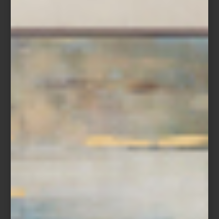
Cortesía
Germán Cueto, Anna Khachiyan, Mathieu Malouf en
Galerie Pepe
Amsterdam 123 B, Col. Hipódromo Condesa