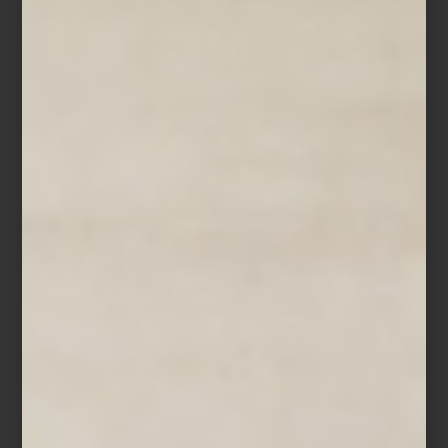
Cortesía
Hiperparéntesis
de Samuel Guerrero en
Galería Lodos
Turín 38 B, Colonia Juárez
Cortesía
Salón Acme 12
, con Veracruz como estado invitado.
Gral. Prim 31, Col. Juárez