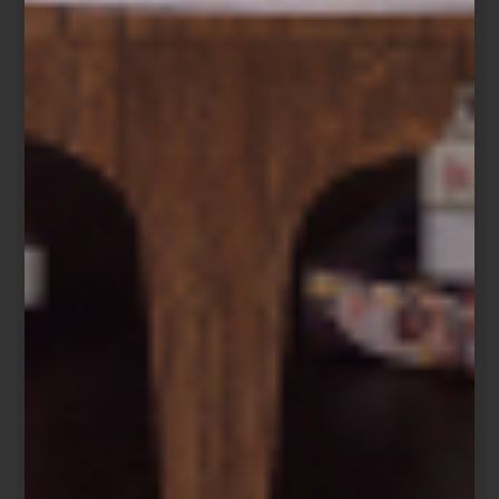
Este sábado 21 de junio, a partir de las 10:00 a.m., vuelve uno de
los formatos más estimulantes del arte contemporáneo en la
ciudad:
CIRCUITOS
ZⓈONAMACO
. Más que un evento, se trata
de una invitación a caminar, mirar, conversar y redescubrir dos de
los barrios con mayor tradición cultural de la capital:
la Roma
y la
Condesa
.