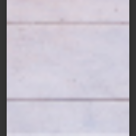
Slavs and Tatars en Galería Nordenhake
El paseo también es una oportunidad para detenerse en alguna
joya arquitectónica, descubrir propuestas gastronómicas originales
o visitar espacios de diseño como
CAM Galería
o
Sangre de mi
Sangre
.
CIRCUITOS ZⓈONAMACO es una forma distinta de acercarse al
arte: caminando, dialogando, dejándose sorprender.