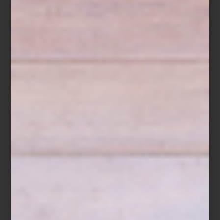
Virginia Chihota en Galería Travesía Cuatro
Este tipo de iniciativas no son nuevas. Desde hace décadas,
estos recorridos informales ayudaron a consolidar la escena local,
transformando zonas enteras en comunidades artísticas vivas.
Participan espacios como
OMR
,
Arróniz
,
Travesía Cuatro
,
Galerie
Nordenhake
, entre muchos otros, con exposiciones de artistas
como
Claudia Comte
,
Emilio Chapela
,
Virginia Chihota
y
Perla
Krauze
.