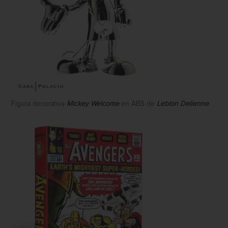
Figura decorativa
Mickey Welcome
en ABS de
Leblon Delienne