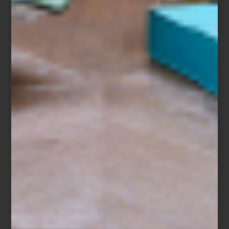
Magali Lara: Cinco décadas en espiral
Museo Universitario de Arte Contemporáneo (MUAC)
, Centro Cultural
Universitario, UNAM, Insurgentes Sur 3000, Ciudad de México
Del 5 de abril al 19 de octubre de 2025
arte y cultura
/ june 20 2025
ARTE EN MOVIMIENTO: UN
PASEO POR LA ROMA Y LA
CONDESA
Save