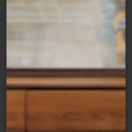
dentro del icónico Centro Cultural Universitario de la UNAM,
presenta una nueva exposición que invita a recorrer cinco
décadas de trayectoria artística de
Magali Lara
, una figura clave
del arte contemporáneo en México.
La muestra, titulada
Cinco décadas en espiral
, no sigue un orden
cronológico tradicional. En cambio, propone una lectura inversa:
inicia con dos murales realizados especialmente para esta
exposición y, a partir de ahí, retrocede en el tiempo hasta llegar a
los primeros dibujos de Lara en los años 70. Esta estructura —que
remite a una espiral— permite descubrir cómo su obra ha ido
construyendo un lenguaje visual íntimo, explorando temas como
el cuerpo, la escritura, el paisaje y las emociones desde una
perspectiva profundamente personal y feminista.
El recorrido atraviesa distintos soportes: dibujo, pintura, tapices,
libros de artista, cerámica, animación y más. En cada uno, Lara