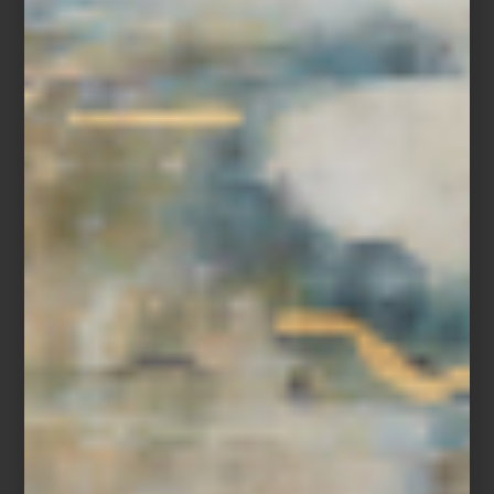
La tecnología puede ser un aliado del diseño, no un enemigo.
Bocinas esculturales, tornamesas o dispositivos electrónicos de
diseño pueden convertirse en acentos de personalidad y
distinción. En
Casa Palacio
encontrarás opciones que combinan
funcionalidad y estética, haciendo que cada espacio sea tan
elegante como vivo.