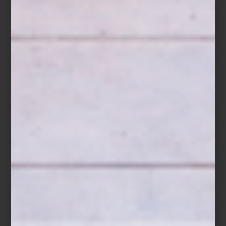
Hay marcas que parecen contar su historia a través de cada
objeto.
Porada
es una de ellas. Sus piezas no solo ocupan un
lugar en la casa, sino que lo reinventan. Cada curva, veta o
acabado habla del amor italiano por la madera, de una herencia
artesanal que dialoga con la innovación. No sorprende que hoy
Porada sea sinónimo de sofisticación atemporal, donde la función
nunca se separa de la belleza.
Un ejemplo es el sillón
Ginkgo
, fabricado en nogal canaletta
macizo y con exteriores de piel, es un refugio ergonómico que
invita al descanso sin renunciar a la sofisticación. Sin duda, un
nuevo clásico para la historia del diseño.