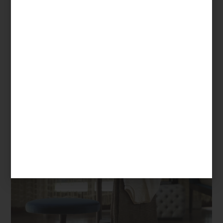
habitar la habitación como obra de arte. Y como detalle final, el
espejo
Ekero
, sencillo y elegante, suma calidez con su marco en
nogal canaletta.