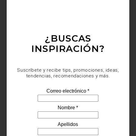
diseñada por Carlo Ballabio. Tres tapas de distintos tamaños se
combinan en mármol y madera, creando una composición
dinámica que transforma la sala en un escenario de elegancia
natural.
¿BUSCAS
INSPIRACIÓN?
Suscríbete y recibe tips, promociones, ideas,
tendencias, recomendaciones y más.
En el comedor, la mesa Oswood celebra el diálogo entre mármol
y madera, invirtiendo roles para dejar que las vetas del nogal
crucen la superficie como un gesto escultórico. Mientras tanto, el
trinchero
Matics
combina orden y luz, con puertas de madera o