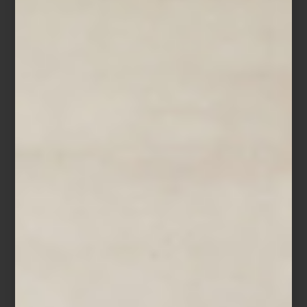
5. ¿Qué historia quiero contar con
mi decoración?
Tu hogar es un reflejo de tu personalidad. Combina muebles
heredados, recuerdos de viajes y piezas de diseño
contemporáneo con intención. Ahí reside el verdadero lujo:
espacios que hablan de ti, que emocionan y que convierten cada
rincón en una experiencia única.