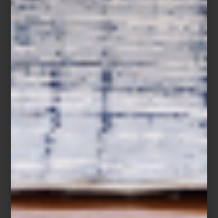
Una celebración del habitar
Para
Casa Palacio
, el interiorismo es un punto de encuentro entre
marcas, diseñadores y personas que buscan vivir mejor sus
espacios. En este Día del Interiorismo, celebramos a quienes
hacen posible esta disciplina y transforman los espacios en
experiencias de vida.
Feliz Día del Interiorismo, desde Casa Palacio.