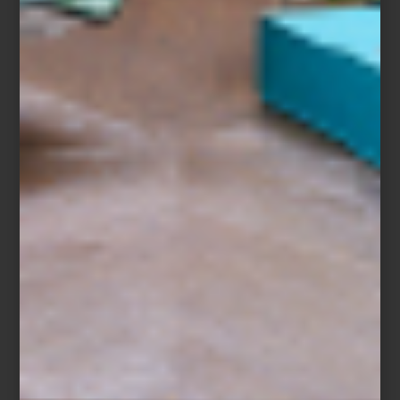
manera de estar, trabajar y convivir.
Su valor está en lo invisible: cómo la luz transforma un ambiente,
cómo los materiales generan sensaciones y cómo la distribución
de un espacio puede hacer más fluida la vida diaria. El
interiorismo traduce necesidades humanas en experiencias
habitables, desde hogares más cálidos hasta espacios de
hospitalidad y trabajo más sensibles.
Habitar con intención
El interiorismo dialoga con la arquitectura, pero su enfoque es
profundamente humano. No construye estructuras: construye