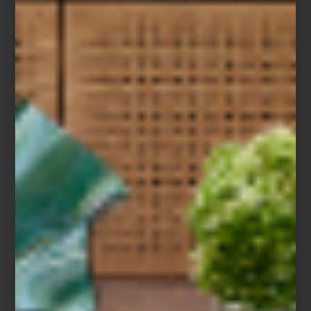
FORMA EN QUE HABITAMOS EL
MUNDO
Save
El interiorismo es la disciplina que da forma a la vida cotidiana.
Más allá de la estética, conecta arquitectura, diseño y
comportamiento humano para responder una pregunta esencial:
cómo vivimos los espacios y cómo estos influyen en nuestra