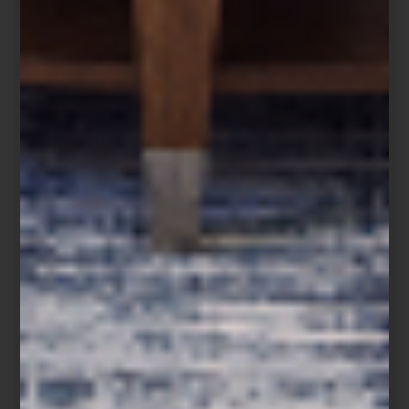
Casa Palacio y el diseño de interiores
En este contexto,
Casa Palacio
impulsa una visión del interiorismo
como parte esencial del habitar contemporáneo, a través de su
programa de interioristas, que reúne y colabora con reconocidos
profesionales en México y el mundo, incluyendo su equipo de
asesoría en tienda y una red de interioristas externos,
desarrollando proyectos residenciales, comerciales y de
hospitalidad con una mirada actual del diseño.