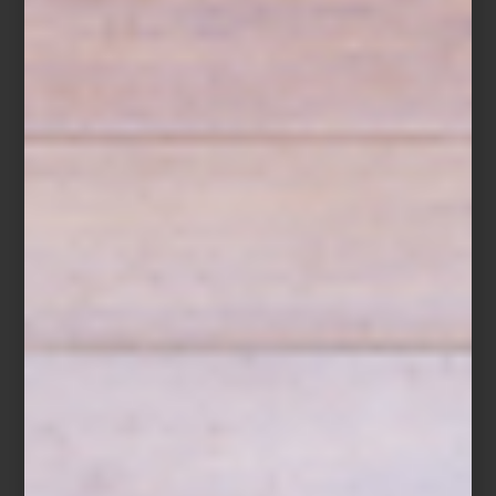
marcas
/ october 27 2025
PORADA: DISEÑO ITALIANO QUE
CONVIERTE CADA PIEZA EN
ARTE FUNCIONAL
Save