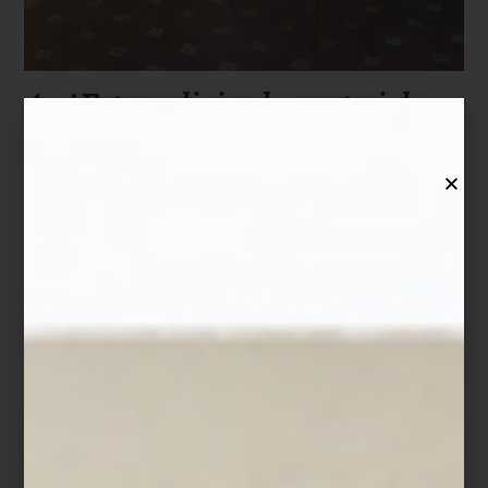
4. ¿Estoy eligiendo materiales y
colores con intención?
Materiales y colores determinan la estética, la durabilidad y el
mantenimiento de cada ambiente. Alfombras, tapices o sofás
deben elegirse pensando en su uso diario. Los tonos profundos y
ricos de
Tactilidad Suntuosa
aportan dramatismo, mientras que los
neutros y terracota de
Territorio Común
crean un hogar sereno y
atemporal.