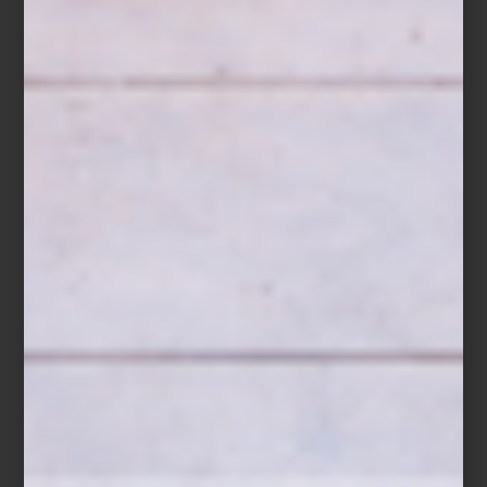
Teepee
Parches
de Crazy Factory Kids