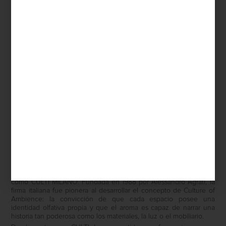
Aromatizantes en spray de Culti
La cultura del ambiente
Pocas marcas han entendido esta idea con tanta sensibilidad
como
CULTI MILANO
. Fundada en 1988 por Alessandro Agrati, la
firma italiana fue pionera al desarrollar el concepto de
Culture of
Ambience
: la convicción de que cada espacio posee una
identidad olfativa propia y que el aroma es capaz de narrar una
historia tan poderosa como los materiales, la luz o el mobiliario.