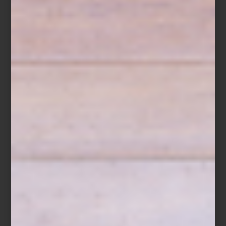
Hay recetas donde la frescura lo es todo. Un bowl de fresas,
zarzamoras, frambuesas y arándanos, ligeramente endulzados con
miel, ralladura de limón y unas hojas de menta, cubiertos al
momento de servir con un crumble de avena, almendra y
mantequilla recién horneado. Un postre sencillo donde cada
ingrediente conserva su carácter y su textura.
Cuando una receta depende tanto de la frescura de sus
ingredientes, conservarla bien forma parte de prepararla. Inspirada
en la filosofía de cocina de
ZWILLING
, esta receta demuestra que
preparar con anticipación ya no significa renunciar al sabor ni a la
frescura.