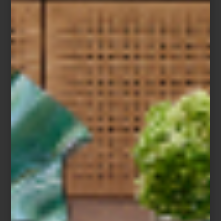
Dos espacios, una misma visión
Cuando Casa Palacio abrió Antara en 2006 propuso una manera
distinta de acercarse al interiorismo. Santa Fe, inaugurada años
después, amplió esa visión con una arquitectura que invita a
descubrir cada ambiente con calma, revelando perspectivas,
materiales y atmósferas que convierten el recorrido en una
experiencia.