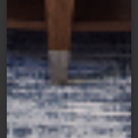
Hoy, ambas tiendas son un punto de encuentro para arquitectos,
interioristas y amantes del diseño. Un lugar donde el lujo dialoga
con la innovación, la artesanía convive con la tecnología y los
grandes clásicos encuentran nuevas voces. Más que reunir
algunas de las mejores firmas del mundo, Casa Palacio ha
construido una comunidad que entiende el diseño como una
forma de vivir.
Visita Casa Palacio Antara y Santa Fe y descubre una experiencia
donde el diseño, el lujo y la inspiración conviven en cada
espacio.