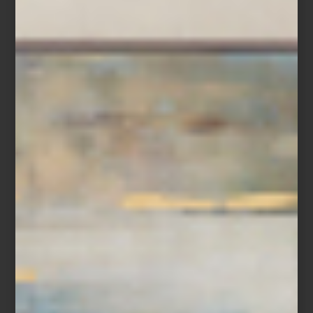
Más que una selección de marcas, Casa Palacio ha construido
una curaduría donde conviven piezas que han definido la historia
del diseño con otras que apenas comienzan a escribirla; en un
mismo recorrido es posible pasar de un clásico presente en la
colección permanente de algunos de los museos más
importantes del mundo a la obra de un diseñador mexicano
contemporáneo; de un objeto realizado completamente a mano a
una pieza donde la innovación tecnológica redefine la vida
cotidiana. Marcas internacionales, grandes oficios, libros, arte,
cocina profesional, audio Hi-Fi, iluminación y mobiliario conviven
bajo una misma visión: entender el hogar como un universo
donde cada detalle tiene el poder de inspirar.