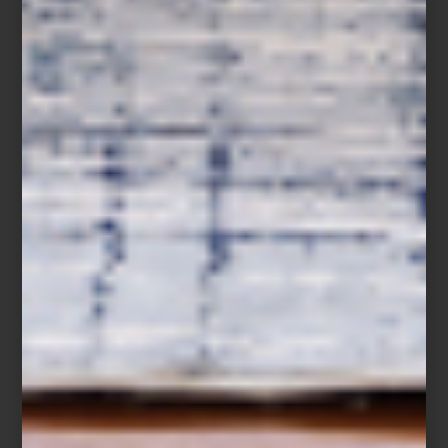
inspiración
/ august 03 2026
ZWILLING FRESH & SAVE:
CONSERVAR TAMBIÉN ES
COCINAR
Save