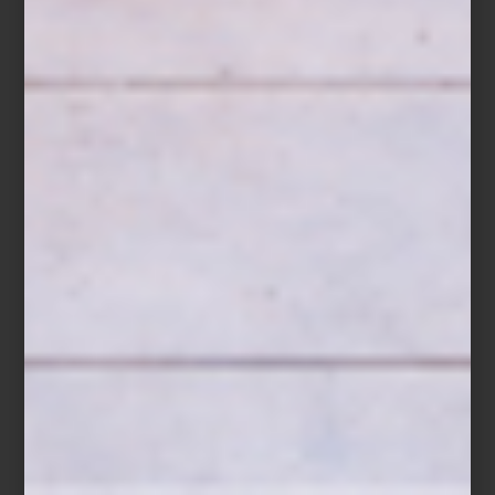
Crumble de frutos rojos
Ingredientes
150 g de fresas, en mitades
100 g de zarzamoras
100 g de frambuesas
100 g de arándanos
1 cucharada de miel
Ralladura de medio limón
Hojas de menta fresca
Para el crumble
80 g de avena
60 g de harina
50 g de mantequilla fría
40 g de azúcar mascabado
40 g de almendra picada
Preparación
Mezcla los ingredientes del crumble hasta obtener una textura
arenosa y hornéalos a 180 °C durante 15 a 20 minutos, hasta que
estén dorados. Deja enfriar. Combina los frutos rojos con la miel y
la ralladura de limón y consérvalos en un
ZWILLING Fresh & Save
Bowl
sellado al vacío. Al momento de servir, añade el crumble y
termina con hojas de menta fresca.