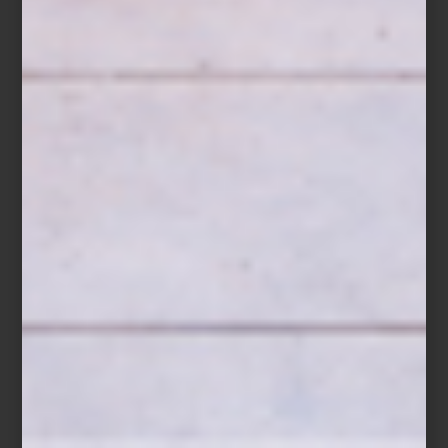
Sofá en piel Tribeca Tufted de Timothy Oulton