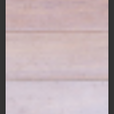
Además, los Clientes Palacio podrán acceder a días de cortesía
del 26 al 28 de diciembre, con descuentos adicionales según su
tarjeta: 10%, 15% o hasta 20%.
Visita nuestras tiendas o compra en línea y descubre la selección
que nuestros interioristas han preparado para inspirar tu próximo
comienzo.
Cama con dosel
Xander
de Four Hands