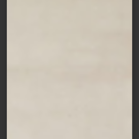
Silla para comedor
Mimi
de Timothy Oulton