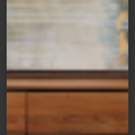
Candil
Chandelier Sahure L
de Eichholtz