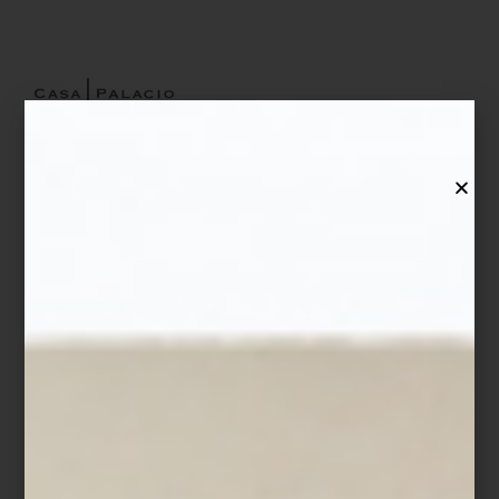
Jarrón
Donna
en dolomita de Kare