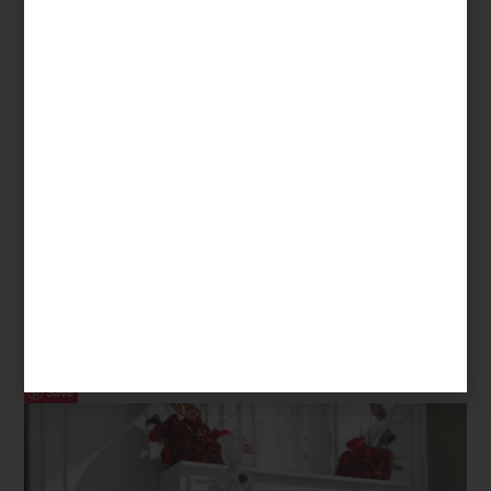
marcas
/ november 27 2025
NAVIDAD EN CRISTAL: LA
MAGIA DE BACCARAT EN UN
APARADOR ÚNICO
Save