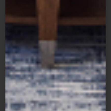
Cuando la Navidad llega a su fin, comienza una de las
temporadas más esperadas del año: las Rebajas Casa Palacio. Un
momento perfecto para detenerse, mirar el hogar con nuevos
ojos y aprovechar oportunidades únicas para transformarlo.
Las vacaciones, el cambio de año y los nuevos propósitos nos
invitan a replantear nuestros espacios. ¿Qué conservar?, ¿qué
renovar?, ¿qué incorporar para vivir mejor el día a día? Las rebajas
son la ocasión ideal para invertir en piezas que acompañen esta
nueva etapa: mobiliario atemporal, iluminación que transforme
ambientes, textiles que aporten calidez y objetos de diseño que
marquen la diferencia. Porque en Casa Palacio lo sabemos bien:
sabes que lo quieres.