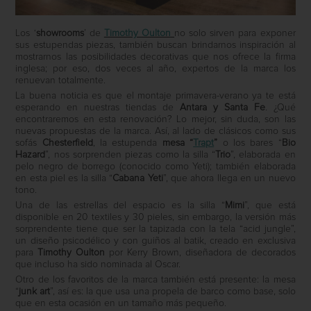
Los ‘
showrooms
’ de
Timothy Oulton
no solo sirven para exponer
sus estupendas piezas, también buscan brindarnos inspiración al
mostrarnos las posibilidades decorativas que nos ofrece la firma
inglesa; por eso, dos veces al año, expertos de la marca los
renuevan totalmente.
La buena noticia es que el montaje primavera-verano ya te está
esperando en nuestras tiendas de
Antara y Santa Fe
. ¿Qué
encontraremos en esta renovación? Lo mejor, sin duda, son las
nuevas propuestas de la marca. Así, al lado de clásicos como sus
sofás
Chesterfield
,
la estupenda
mesa “
Trapt
”
o los bares “
Bio
Hazard
”, nos sorprenden piezas como la silla “
Trio
”, elaborada en
pelo negro de borrego (conocido como Yeti); también elaborada
en esta piel es la silla “
Cabana Yeti
”, que ahora llega en un nuevo
tono.
Una de las estrellas del espacio es la silla “
Mimi
”, que está
disponible en 20 textiles y 30 pieles, sin embargo, la versión más
sorprendente tiene que ser la tapizada con la tela “acid jungle”,
un diseño psicodélico y con guiños al batik, creado en exclusiva
para
Timothy Oulton
por Kerry Brown, diseñadora de decorados
que incluso ha sido nominada al Oscar.
Otro de los favoritos de la marca también está presente: la mesa
“
junk art
”, así es: la que usa una propela de barco como base, solo
que en esta ocasión en un tamaño más pequeño.