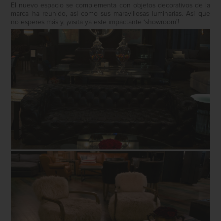
El nuevo espacio se complementa con objetos decorativos de la
marca ha reunido, así como sus maravillosas luminarias. Así que
no esperes más y, ¡visita ya este impactante ‘showroom’!