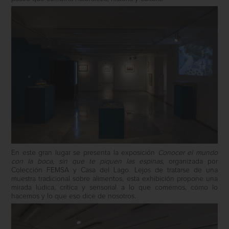
En este gran lugar se presenta la exposición
Conocer el mundo
con la boca, sin que te piquen las espinas
, organizada por
Colección FEMSA y Casa del Lago. Lejos de tratarse de una
muestra tradicional sobre alimentos, esta exhibición propone una
mirada lúdica, crítica y sensorial a lo que comemos, cómo lo
hacemos y lo que eso dice de nosotros.