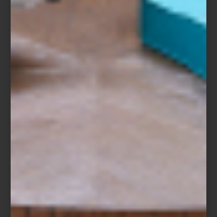
Audífonos inalámbricos
On Trac
de Dyson
Entre las innovaciones que anticipan lo que viene, destaca el
LG
Signature OLED T
: una pantalla transparente e inalámbrica que
redefine la relación entre espacio, imagen y emoción. No es solo
tecnología, es arquitectura de la luz.