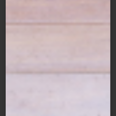
La Fundación Antoni Tàpies presenta
Mis caminos son terrestres
,
la primera gran retrospectiva en Europa de Marta Palau (1934–
2022), artista nacida en Lleida y formada en México, país que fue
su hogar y centro de creación. Esta muestra es también un
reconocimiento internacional a una figura clave del arte
contemporáneo latinoamericano.
La obra de Palau se despliega en tapices, instalaciones textiles y
dibujos que exploran temas como el exilio, el cuerpo, la tierra y la
sanación. Su lenguaje, profundamente personal y simbólico,
surge de su experiencia como migrante y de su conexión con
técnicas artesanales ancestrales del continente americano.