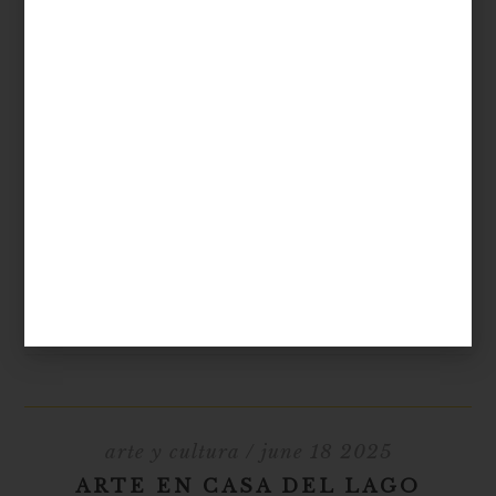
Magali Lara: Cinco décadas en espiral
Museo Universitario de Arte Contemporáneo (MUAC)
, Centro Cultural
Universitario, UNAM, Insurgentes Sur 3000, Ciudad de México
Del 5 de abril al 19 de octubre de 2025
arte y cultura
/ june 18 2025
ARTE EN CASA DEL LAGO