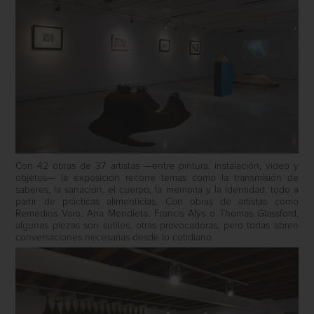
Con 42 obras de 37 artistas —entre pintura, instalación, video y
objetos— la exposición recorre temas como la transmisión de
saberes, la sanación, el cuerpo, la memoria y la identidad, todo a
partir de prácticas alimenticias. Con obras de artistas como
Remedios Varo, Ana Mendieta, Francis Alÿs o Thomas Glassford,
algunas piezas son sutiles, otras provocadoras, pero todas abren
conversaciones necesarias desde lo cotidiano.