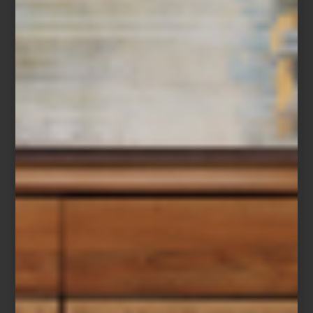
En
Casa Palacio
, esta visión del futuro toma forma en objetos que
combinan diseño y desempeño: los electrodomésticos de
Samsung
,
LG
,
Maytag
y
Dyson
hacen del día a día un acto de
precisión;
SMEG
,
SKS
y
Monogram
convierten la cocina en un
escenario de creatividad; y en el universo del sonido,
Bowers &
Wilkins
nos recuerda que la perfección acústica también puede
ser arte.