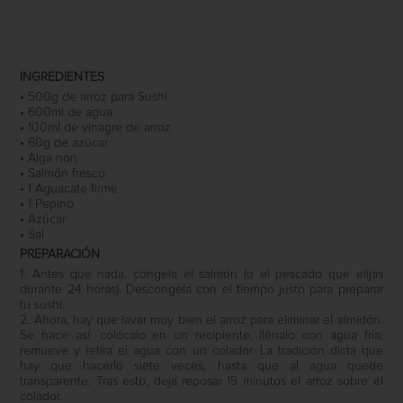
INGREDIENTES
• 500g de arroz para Sushi
• 600ml de agua
• 100ml de vinagre de arroz
• 60g de azúcar
• Alga nori
• Salmón fresco
• 1 Aguacate firme
• 1 Pepino
• Azúcar
• Sal
PREPARACIÓN
1. Antes que nada, congela el salmón (o el pescado que elijas
durante 24 horas). Descongela con el tiempo justo para preparar
tu sushi.
2. Ahora, hay que lavar muy bien el arroz para eliminar el almidón.
Se hace así: colócalo en un recipiente, llénalo con agua fría,
remueve y retira el agua con un colador. La tradición dicta que
hay que hacerlo siete veces, hasta que al agua quede
transparente. Tras esto, deja reposar 15 minutos el arroz sobre el
colador.