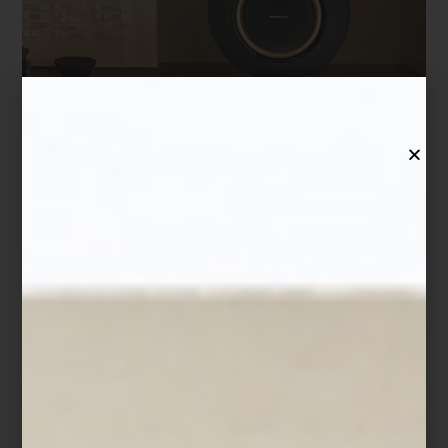
Hay una belleza especial en aquello que funciona con
naturalidad. En los hogares contemporáneos, la tecnología ya no
se impone: fluye. No busca sorprender, sino acompañar. Está en
el aire que respiramos, en la luz que se adapta al momento del
día, en la precisión silenciosa con la que un horno cocina o un
purificador renueva el ambiente.
Durante décadas imaginamos el futuro como una escena metálica
y fría. Sin embargo, el verdadero hogar inteligente es cálido,
estético y profundamente humano. Su misión no es sustituirnos,
sino regalarnos tiempo: tiempo para leer, para escuchar, para vivir
con calma.