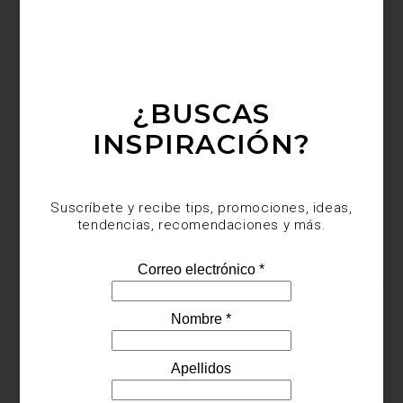
¿BUSCAS
INSPIRACIÓN?
Suscríbete y recibe tips, promociones, ideas,
tendencias, recomendaciones y más.
El diseño de un espacio no termina en lo que vemos. También
vive en aquello que respiramos. Un aroma puede acompañar la
arquitectura, dialogar con los materiales y convertirse en una
presencia discreta que transforma una casa en un lugar
profundamente personal.
En diseño solemos hablar de editar una colección de piezas:
elegir un mueble, una lámpara o un objeto porque aporta
equilibrio al conjunto. Lo mismo ocurre con los aromas. Elegir un
perfume para el hogar es también una forma de editar la
atmósfera de un espacio, de darle identidad y construir recuerdos
que permanecerán mucho después de que la puerta se cierre.