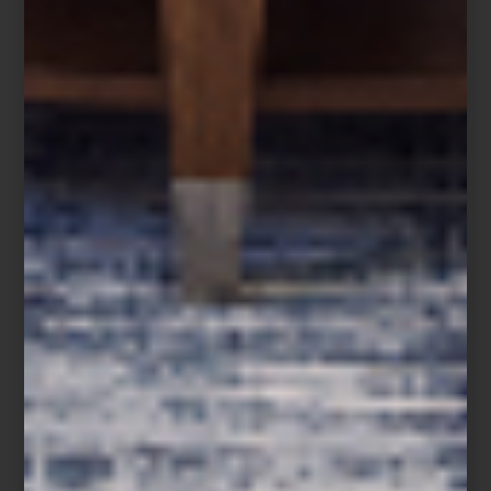
Hay recetas donde la frescura lo es todo. Un bowl de fresas,
zarzamoras, frambuesas y arándanos, ligeramente endulzados con
miel, ralladura de limón y unas hojas de menta, cubiertos al
momento de servir con un crumble de avena, almendra y
mantequilla recién horneado. Un postre sencillo donde cada
ingrediente conserva su carácter y su textura.
Cuando una receta depende tanto de la frescura de sus
ingredientes, conservarla bien forma parte de prepararla. Inspirada
en la filosofía de cocina de
ZWILLING
, esta receta demuestra que
preparar con anticipación ya no significa renunciar al sabor ni a la
frescura.