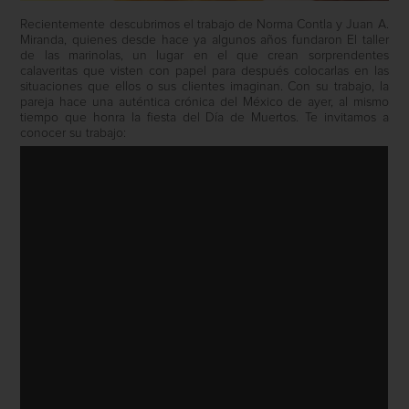
Recientemente descubrimos el trabajo de Norma Contla y Juan A.
Miranda, quienes desde hace ya algunos años fundaron El taller
de las marinolas, un lugar en el que crean sorprendentes
calaveritas que visten con papel para después colocarlas en las
situaciones que ellos o sus clientes imaginan. Con su trabajo, la
pareja hace una auténtica crónica del México de ayer, al mismo
tiempo que honra la fiesta del Día de Muertos. Te invitamos a
conocer su trabajo: