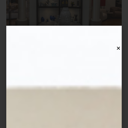
Más que una selección de marcas, Casa Palacio ha construido
una curaduría donde conviven piezas que han definido la historia
del diseño con otras que apenas comienzan a escribirla; en un
mismo recorrido es posible pasar de un clásico presente en la
colección permanente de algunos de los museos más
importantes del mundo a la obra de un diseñador mexicano
contemporáneo; de un objeto realizado completamente a mano a
una pieza donde la innovación tecnológica redefine la vida
cotidiana. Marcas internacionales, grandes oficios, libros, arte,