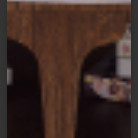
grandes clásicos encuentran nuevas voces. Más que reunir
algunas de las mejores firmas del mundo, Casa Palacio ha
construido una comunidad que entiende el diseño como una
forma de vivir.
Visita Casa Palacio Antara y Santa Fe y descubre una experiencia
donde el diseño, el lujo y la inspiración conviven en cada
espacio.
inspiración
/ august 03 2026
ZWILLING FRESH & SAVE:
CONSERVAR TAMBIÉN ES
COCINAR
Save