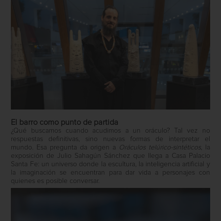
El barro como punto de partida
¿Qué buscamos cuando acudimos a un oráculo? Tal vez no
respuestas definitivas, sino nuevas formas de interpretar el
mundo. Esa pregunta da origen a
Oráculos telúrico-sintéticos
, la
exposición de Julio Sahagún Sánchez que llega a Casa Palacio
Santa Fe: un universo donde la escultura, la inteligencia artificial y
la imaginación se encuentran para dar vida a personajes con
quienes es posible conversar.