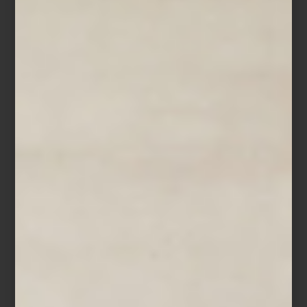
cocina profesional, audio Hi-Fi, iluminación y mobiliario conviven
bajo una misma visión: entender el hogar como un universo
donde cada detalle tiene el poder de inspirar.