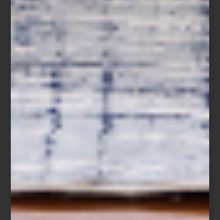
Crumble de frutos rojos
Ingredientes
150 g de fresas, en mitades
100 g de zarzamoras
100 g de frambuesas
100 g de arándanos
1 cucharada de miel
Ralladura de medio limón
Hojas de menta fresca
Para el crumble
80 g de avena