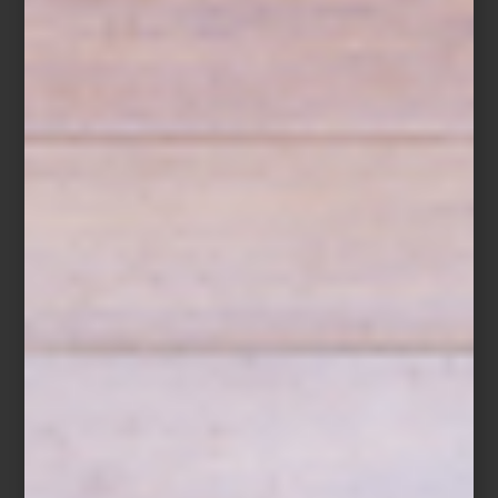
60 g de harina
50 g de mantequilla fría
40 g de azúcar mascabado
40 g de almendra picada
Preparación
Mezcla los ingredientes del crumble hasta obtener una textura
arenosa y hornéalos a 180 °C durante 15 a 20 minutos, hasta que
estén dorados. Deja enfriar. Combina los frutos rojos con la miel y
la ralladura de limón y consérvalos en un
ZWILLING Fresh & Save
Bowl
sellado al vacío. Al momento de servir, añade el crumble y
termina con hojas de menta fresca.