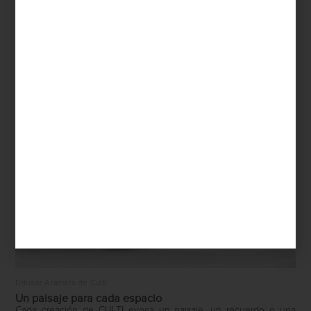
Difusor Aramara de Culti
Un paisaje para cada espacio
Cada creación de CULTI evoca un paisaje, un recuerdo o una