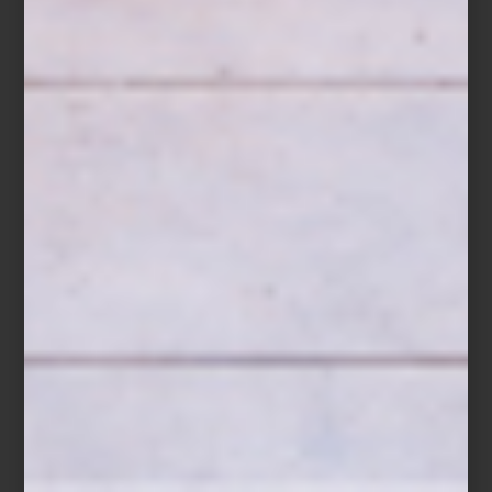
Los
ZWILLING Fresh & Save Bowls
ayudan a conservar los
alimentos frescos hasta cinco veces más tiempo gracias a su
sistema de vacío, preservando mejor aromas, texturas y nutrientes.
Ya sea un postre de temporada, una ensalada de papa con hinojo
o una ensalada de hojas verdes preparada con anticipación,
permiten cocinar, servir y almacenar en un mismo recipiente,
reduciendo el desperdicio y facilitando la organización diaria.