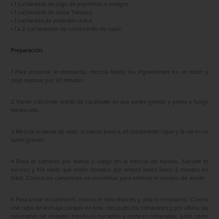
• 1 cucharadita de jugo de pepinillos o vinagre
• 1 cucharadita de salsa Tabasco
• 1 cucharada de pimentón dulce
• 1 a 2 cucharaditas de condimento de cajún
Preparación:
1 Para preparar la remolacha, mezcla todos los ingredientes en un tazón y
deja reposar por 30 minutos.
2 Vierte suficiente aceite de cacahuate en una sartén grande y ponlo a fuego
medio-alto.
3 Mezcla la harina de maíz, la harina blanca, el condimento cajún y la sal en un
tazón grande.
4 Pasa el camarón por huevo y luego en la mezcla de harinas. Sacude el
exceso y fríe hasta que estén dorados por ambos lados (unos 2 minutos en
total). Coloca los camarones en servilletas para eliminar el exceso de aceite.
5 Para armar el sándwich, coloca el rollo francés y unta la remolacha. Coloca
una capa de lechuga cortada en tiras, después los camarones y por último las
rebanadas de jitomate; enrolla el bocadillo y corta en rebanadas, justo como