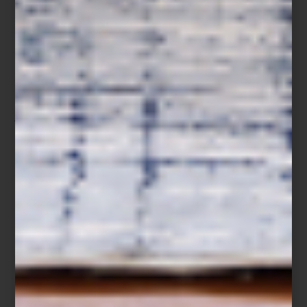
La noche del 23 de junio, conocida como la
Noche de San Juan
,
marca simbólicamente el inicio del verano en muchas culturas. Es
una celebración de fuego, luz y renovación. En países
mediterráneos, se festeja
al aire libre
, con reuniones en terrazas,
jardines y playas, aprovechando al máximo los días largos y
cálidos que apenas comienzan.
En
Casa Palacio
creemos que no hay mejor manera de dar la
bienvenida a esta temporada que renovando esos espacios
exteriores que se convierten en protagonistas durante el verano:
patios, balcones,
terrazas
o
jardines
. Con el mobiliario adecuado,
estos rincones se transforman en escenarios perfectos para
compartir una cena bajo las estrellas, leer en una tarde soleada o
simplemente disfrutar del momento presente.
Nuestras colecciones de exterior incluyen mesas amplias, sillones
con texturas naturales, tumbonas ergonómicas, lámparas
portátiles, asadores… Todo pensado para que el confort y el estilo
salgan de casa y acompañen tu verano.
Este San Juan, enciende una luz, haz un
brindis
al aire libre y
celebra la estación que invita a vivir con calma, en conexión con
el entorno.