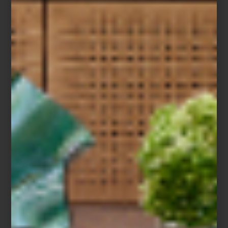
Audífonos inalámbricos
On Trac
de Dyson
Entre las innovaciones que anticipan lo que viene, destaca el
LG
Signature OLED T
: una pantalla transparente e inalámbrica que
redefine la relación entre espacio, imagen y emoción. No es solo
tecnología, es arquitectura de la luz.