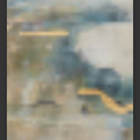
Refrigerador French Door Empotrable de 36″ de SKS, Signature Kitchen
Suite
En
Casa Palacio
, esta visión del futuro toma forma en objetos que
combinan diseño y desempeño: los electrodomésticos de
Samsung
,
LG
,
Maytag
y
Dyson
hacen del día a día un acto de
precisión;
SMEG
,
SKS
y
Monogram
convierten la cocina en un
escenario de creatividad; y en el universo del sonido,
Bowers &
Wilkins
nos recuerda que la perfección acústica también puede
ser arte.