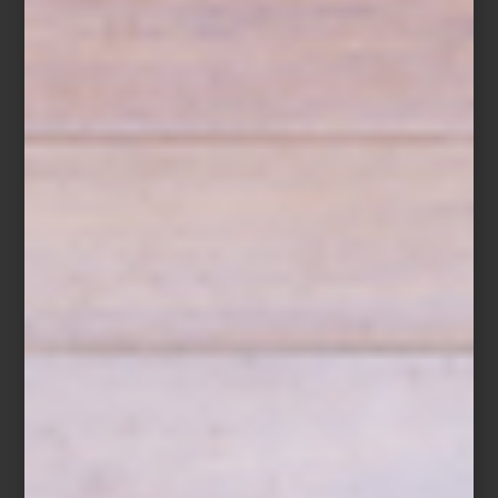
Te esperamos en
Casa Palacio
para ayudarte a preparar tu espacio
ideal de verano. Mientras tanto, inspírate con esta selección
preparada por nuestros interioristas.