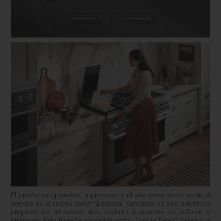
El diseño vanguardista, la precisión y el alto rendimiento están al
servicio de la cocina contemporánea, honrando no solo a quienes
preparan los alimentos, sino también a quienes los cultivan y
producen. Esta filosofía, conocida como
True to Food™
, celebra la