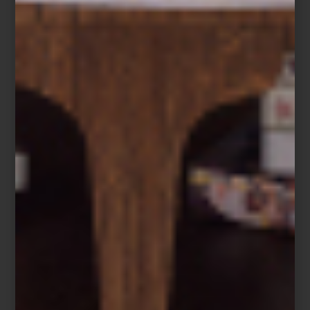
Pantalla OLED T de Samsung
Altavoces de torre de 300W de Bowers & Wilkins
Porque el futuro no está por venir: ya vive con nosotros, en cada
detalle que une belleza, inteligencia y placer cotidiano. Descubre
más sobre el arte de vivir con tecnología en nuestras tiendas
Casa
Palacio
.