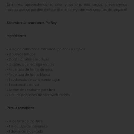
Este mes, aprovechando el calor y los días más largos, prepararemos
recetas que se pueden disfrutar al aire libre y ¡son muy sencillas de preparar!
Sándwich de camarones Po Boy
Ingredientes
• ¼ Kg de camarones medianos, pelados y limpios
• 2 huevos batidos
• 2 o 3 jitomates en rodajas
• ½ cabeza de lechuga en tiras
• ¾ de taza de harina de maíz
• ¾ de taza de harina blanca
• 1 cucharada de condimento cajún
• 1 cucharadita de sal
• Aceite de cacahuate para freír
• 4 rollos pequeños de sándwich francés
Para la remolacha
• ¼ de taza de mostaza
• 1 ¼ de taza de mayonesa
• 1 diente de ajo picado