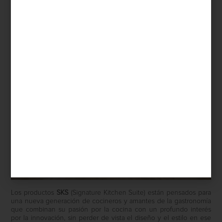
marcas
/ march 19 2025
SKS: TECNOLOGÍA Y ESTILO
APLICADOS A LA ALTA COCINA
Save
Los productos
SKS
(Signature Kitchen Suite) están pensados para
una nueva generación de cocineros y amantes de la gastronomía
que combinan su pasión por la cocina con un profundo interés
por la innovación, sin perder de vista el diseño y el estilo en ese