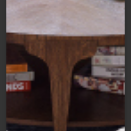
Andrea Larsson, creadoras de la firma de
Reflections Copenhagen. Se trata de una
promesa cumplida, y es que sus bellísimos
accesorios en ...
ambientes
january 15 2024
UN NUEVO ESTILO
PARA TU
HABITACIÓN
¿Cómo van tus propósitos de interiorismo
del año? No los postergues. Recuerda que
este es el mejor momento para actualizar
tus ambientes; por ejemplo: ¿hace cuánto
que no le das un giro a tu recámara?
Piensa que una alcoba agradable y con
estilo, es una invitación al descanso. Lo