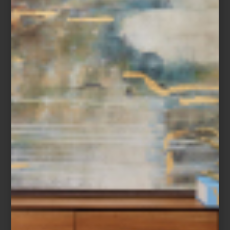
inspiración
¡REBAJAS! UNA SELECCIÓN DE
NUESTROS MEJORES DESCUENTOS
Nuestras rebajas comenzaron. Te presentamos una serie de piezas ideales
para comenzar tu año con un espíritu renovado. Desde piezas que
transformarán por completo tu espacio, otras que te facilitarán tus tareas
domésticas, y pequeños detalles que te harán sonreír en tu día a día,
añadiendo un toque de diseño y color. Sofá Beverly negro de The MAAD
Collection.Reminicencias decó en esta interesante propuesta tapizada en
terciopelo negro y pactaste acero. ...
ambientes
may 28 2024
HAZ DE TU CASA UN
PALACIO: CINCO
BÁSICOS