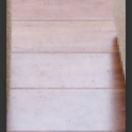
arte y cultura
october 23 2023
DECORACIÓN: CINCO
ACENTOS
Un proyecto de interiorismo no está
completo sin esos elementos que
subrayan, roban la atención y dan notas
de color. Elegir los acentos es tan
importantes como seleccionar un sofá o
una mesa de ...