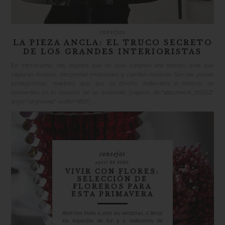
consejos
LA PIEZA ANCLA: EL TRUCO SECRETO
DE LOS GRANDES INTERIORISTAS
En interiorismo, hay objetos que no solo cumplen una función, sino que
capturan miradas, despiertan emociones y cuentan historias. Son las piezas
protagonistas: muebles que, por su diseño, materiales o historia, se
convierten en el corazón de un ambiente. [caption id="attachment_55552"
align="alignnone" width="450"] ...
consejos
april 28 2025
VIVIR CON FLORES:
SELECCIÓN DE
FLOREROS PARA
ESTA PRIMAVERA
Abril nos invita a abrir las ventanas, a llenar
los espacios de luz y a rodearnos de