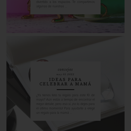
divertido a los espacios. Te compartimos
algunas de nuestras ...
consejos
may 05 2022
IDEAS PARA
CELEBRAR A MAMÁ
¿Ya tienes listo tu regalo para este 10 de
mayo? Aún estás a tiempo de encontrar el
mejor detalle, pero eso sí, ¡no lo dejes para
el último momento! Para ayudarte a elegir
un regalo para la mamá ...