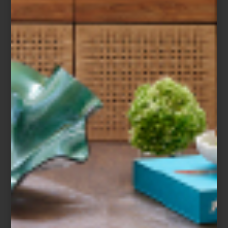
Este es el momento ideal para diseñar los
espacios con los que siempre has soñado:
Casa Palacio tiene hasta 30% de
descuento en mercancía seleccionada,
además de hasta 15 Meses Sin Intereses
con Tarjeta Palacio y hasta 12 meses con
bancarias, para que hagas de tu casa un
palacio. No dejes pasar ...
marcas
january 25 2024
EL CRISTAL HACE LA
DIFERENCIA
“Crear belleza que toca a la gente”: esta
es la filosofía de trabajo de las
diseñadoras danesas Julie Hugau y