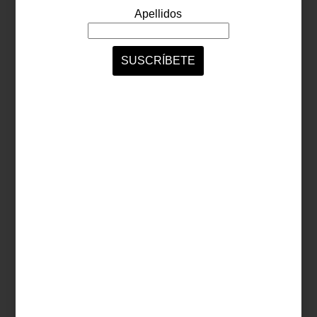
LOS EXPERTOS
Es el espacio que te recibe al volver a casa
y la primera impresión que causas a tus
visitas. Sin embargo, se trata de uno de
esos ambientes que, al momento de
amueblar, dejamos para el último… Por
supuesto hablamos del recibidor. Para que
diseñes el tuyo, le pedimos ayuda a Diana,
una de las ...
ambientes
february 03 2023
VIVA MAGENTA…
¡VIVE EN CASA!
En su momento te presentamos el Color