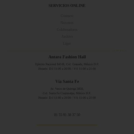
SERVICIOS ONLINE
Contacto
Nosotros
Colaboradores
Archivo
Ligas
Antara Fashion Hall
Ejército Nacional 843-B, Col. Granada, México D.F.
Horario: D-J 11:00 a 20:00 / V-S 11:00 a 21:00
Vía Santa Fe
Av. Vasco de Quiroga 3850,
Col. Santa Fe Cuajimalpa, México D.F.
Horario: D-J 11:00 a 20:00 / V-S 11:00 a 21:00
01 55 91 38 37 50