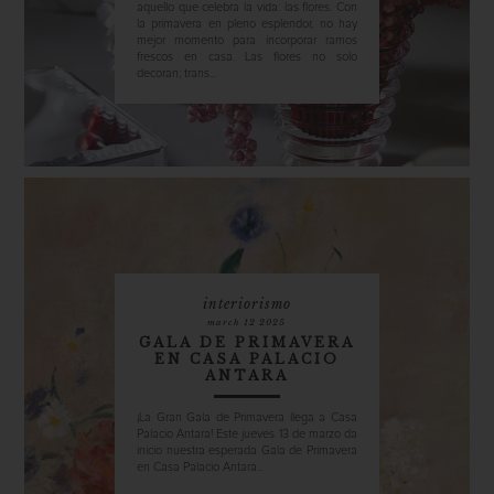
aquello que celebra la vida: las flores. Con
la primavera en pleno esplendor, no hay
mejor momento para incorporar ramos
frescos en casa. Las flores no solo
decoran; trans...
interiorismo
march 12 2025
GALA DE PRIMAVERA
EN CASA PALACIO
ANTARA
¡La Gran Gala de Primavera llega a Casa
Palacio Antara! Este jueves 13 de marzo da
inicio nuestra esperada Gala de Primavera
en Casa Palacio Antara...