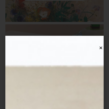
marcas
february 04 2025
REFLECTIONS
COPENHAGEN: 10
AÑOS INNOVANDO Y
DESAFIANDO LO
ESTABLECIDO
Una de las marcas más fascinantes en el
panorama actual del diseño es, sin duda,
Reflections Copenhagen. Desde sus
inicios en 2014, ha logrado proponer un
lenguaje único y personal, lleno d...