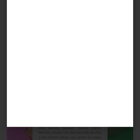
del Año: Viva Magenta. Puedes conocerlo
a detalle aquí . Pero, ¿cómo invitar a este
tono vibrante y atrevido a tu casa? Simple:
con estas piez...
marcas
october 12 2022
DISEÑAR ES…
¡DIVERTIRSE!
El interiorismo es cosa seria, pero los
resultados bien pueden hacernos sonreír.
Y es que en un espacio bien diseñado no
solo vivimos, también somos felices.
Muchas marcas han tomado nota de esto
y nos ofrecen piezas que ponen un toque