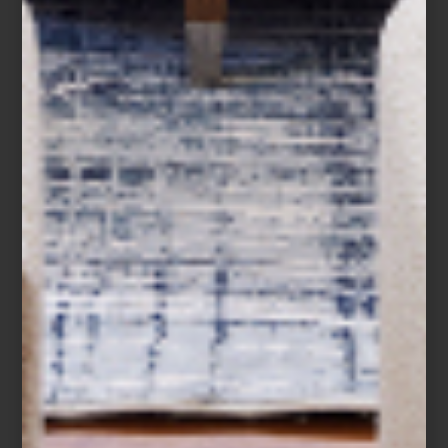
mejor es qu...
consejos
january 04 2024
INICIA EL AÑO… ¡EN
ESPACIOS
RENOVADOS!
Estamos arrancando un nuevo ciclo y con
este llega la oportunidad de darle un
nuevo estilo a casa. Basta una nueva
pieza de mobiliario, agregar un acento
decorativo o llevar a tus ambientes ese
objeto que siempre te ha gustado, para
iniciar el 2024 de la mejor manera. ¿Lo
mejor? Estos son días de ...