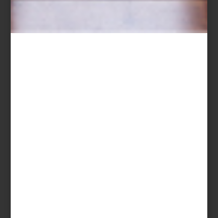
consejos
june 14 2023
REGALOS PARA
CELEBRAR A PAPÁ
El Día del Padre está a la vuelta de la
esquina… ¿y aún no tienes su regalo? Para
ayudarte a darle un gran presente, pero
que además tenga un toque de diseño, te
preparamos algunas sugerencias, cada
una pensada para un tipo de papá,
aunque no nos extrañaría que quiera
tenerlas todas. ...