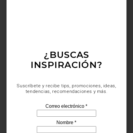
consejos
june 08 2023
IDEAS: EL LIBRERO
COMO ELEMENTO
DECORATIVO
Si bien su función principal siempre es
colocar libros, agregando algunos acentos,
puede sumar mucho a nuestro
¿BUSCAS
interiorismo. Hablamos desde luego del
librero, un elemento obligado e...
INSPIRACIÓN?
Suscríbete y recibe tips, promociones, ideas,
tendencias, recomendaciones y más.
interiorismo
february 16 2023
DISEÑA UN
RECIBIDOR COMO