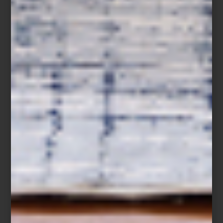
COCINAR
Save
Hay recetas donde la frescura lo es todo. Un bowl de fresas,
zarzamoras, frambuesas y arándanos, ligeramente endulzados con
miel, ralladura de limón y unas hojas de menta, cubiertos al
momento de servir con un crumble de avena, almendra y
mantequilla recién horneado. Un postre sencillo donde cada
ingrediente conserva su carácter y su textura.