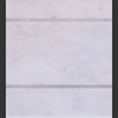
1 cucharada de miel
Ralladura de medio limón
Hojas de menta fresca
Para el crumble
80 g de avena
60 g de harina
50 g de mantequilla fría
40 g de azúcar mascabado
40 g de almendra picada
Preparación
Mezcla los ingredientes del crumble hasta obtener una textura
arenosa y hornéalos a 180 °C durante 15 a 20 minutos, hasta que
estén dorados. Deja enfriar. Combina los frutos rojos con la miel y
la ralladura de limón y consérvalos en un
ZWILLING Fresh & Save
Bowl
sellado al vacío. Al momento de servir, añade el crumble y
termina con hojas de menta fresca.