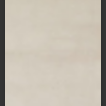
Más que una selección de marcas, Casa Palacio ha construido
una curaduría donde conviven piezas que han definido la historia
del diseño con otras que apenas comienzan a escribirla; en un