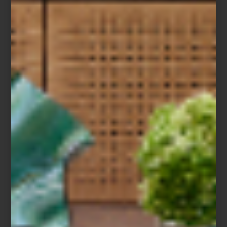
Dos espacios, una misma visión
Cuando Casa Palacio abrió Antara en 2006 propuso una manera
distinta de acercarse al interiorismo. Santa Fe, inaugurada años
después, amplió esa visión con una arquitectura que invita a
descubrir cada ambiente con calma, revelando perspectivas,
materiales y atmósferas que convierten el recorrido en una
experiencia.