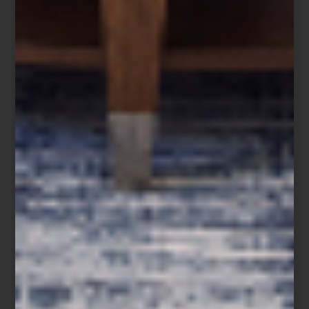
Hoy, ambas tiendas son un punto de encuentro para arquitectos,
interioristas y amantes del diseño. Un lugar donde el lujo dialoga
con la innovación, la artesanía convive con la tecnología y los
grandes clásicos encuentran nuevas voces. Más que reunir
algunas de las mejores firmas del mundo, Casa Palacio ha
construido una comunidad que entiende el diseño como una
forma de vivir.
Visita Casa Palacio Antara y Santa Fe y descubre una experiencia
donde el diseño, el lujo y la inspiración conviven en cada
espacio.
inspiración
/ august 03 2026
ZWILLING FRESH & SAVE:
CONSERVAR TAMBIÉN ES