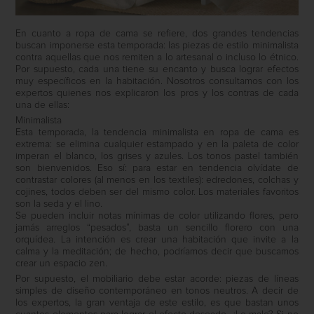
En cuanto a ropa de cama se refiere, dos grandes tendencias
buscan imponerse esta temporada: las piezas de estilo minimalista
contra aquellas que nos remiten a lo artesanal o incluso lo étnico.
Por supuesto, cada una tiene su encanto y busca lograr efectos
muy específicos en la habitación. Nosotros consultamos con los
expertos quienes nos explicaron los pros y los contras de cada
una de ellas:
Minimalista
Esta temporada, la tendencia minimalista en ropa de cama es
extrema: se elimina cualquier estampado y en la paleta de color
imperan el blanco, los grises y azules. Los tonos pastel también
son bienvenidos. Eso sí: para estar en tendencia olvídate de
contrastar colores (al menos en los textiles): edredones, colchas y
cojines, todos deben ser del mismo color. Los materiales favoritos
son la seda y el lino.
Se pueden incluir notas mínimas de color utilizando flores, pero
jamás arreglos “pesados”, basta un sencillo florero con una
orquídea. La intención es crear una habitación que invite a la
calma y la meditación; de hecho, podríamos decir que buscamos
crear un espacio zen.
Por supuesto, el mobiliario debe estar acorde: piezas de líneas
simples de diseño contemporáneo en tonos neutros. A decir de
los expertos, la gran ventaja de este estilo, es que bastan unos