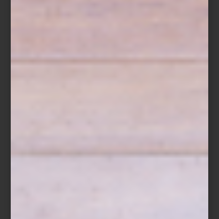
Cuando una receta depende tanto de la frescura de sus
ingredientes, conservarla bien forma parte de prepararla. Inspirada
en la filosofía de cocina de
ZWILLING
, esta receta demuestra que
preparar con anticipación ya no significa renunciar al sabor ni a la
frescura.
Crumble de frutos rojos
Ingredientes
150 g de fresas, en mitades
100 g de zarzamoras
100 g de frambuesas
100 g de arándanos