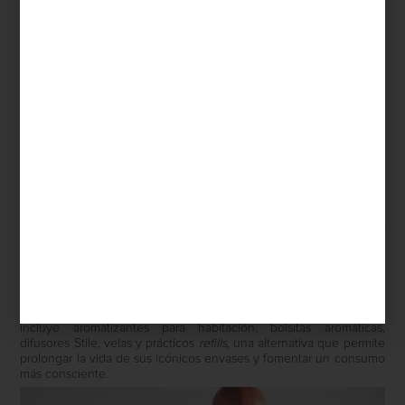
Aromatizantes en spray de Culti
La cultura del ambiente
Pocas marcas han entendido esta idea con tanta sensibilidad
como
CULTI MILANO
. Fundada en 1988 por Alessandro Agrati, la
firma italiana fue pionera al desarrollar el concepto de
Culture of
Ambience
: la convicción de que cada espacio posee una
identidad olfativa propia y que el aroma es capaz de narrar una
historia tan poderosa como los materiales, la luz o el mobiliario.
Desde entonces, CULTI ha convertido sus fragancias en un
lenguaje silencioso que acompaña la vida cotidiana. Su colección
incluye aromatizantes para habitación, bolsitas aromáticas,
difusores
Stile
, velas y prácticos
refills
, una alternativa que permite
prolongar la vida de sus icónicos envases y fomentar un consumo
más consciente.