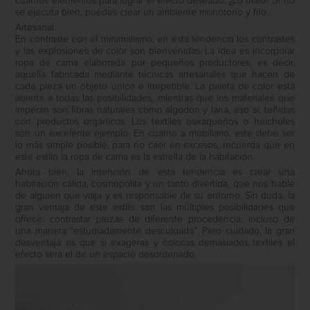
cuantos elementos para lograr el efecto deseado. ¿Lo malo? Si no
se ejecuta bien, puedes crear un ambiente monótono y frío.
Artesanal
En contraste con el minimalismo, en esta tendencia los contrastes
y las explosiones de color son bienvenidas. La idea es incorporar
ropa de cama elaborada por pequeños productores, es decir,
aquella fabricada mediante técnicas artesanales que hacen de
cada pieza un objeto único e irrepetible. La paleta de color está
abierta a todas las posibilidades, mientras que los materiales que
imperan son fibras naturales como algodón y lana, eso sí: teñidas
con productos orgánicos. Los textiles oaxaqueños o huicholes
son un excelente ejemplo. En cuanto a mobiliario, este debe ser
lo más simple posible, para no caer en excesos, recuerda que en
este estilo la ropa de cama es la estrella de la habitación.
Ahora bien, la intención de esta tendencia es crear una
habitación cálida, cosmopolita y un tanto divertida, que nos hable
de alguien que viaja y es responsable de su entorno. Sin duda, la
gran ventaja de este estilo son las múltiples posibilidades que
ofrece: contrastar piezas de diferente procedencia, incluso de
una manera “estudiadamente descuidada”. Pero cuidado, la gran
desventaja es que si exageras y colocas demasiados textiles el
efecto será el de un espacio desordenado.