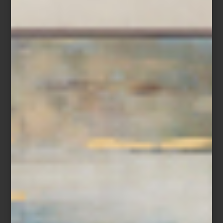
mismo recorrido es posible pasar de un clásico presente en la
colección permanente de algunos de los museos más
importantes del mundo a la obra de un diseñador mexicano
contemporáneo; de un objeto realizado completamente a mano a
una pieza donde la innovación tecnológica redefine la vida
cotidiana. Marcas internacionales, grandes oficios, libros, arte,
cocina profesional, audio Hi-Fi, iluminación y mobiliario conviven
bajo una misma visión: entender el hogar como un universo
donde cada detalle tiene el poder de inspirar.