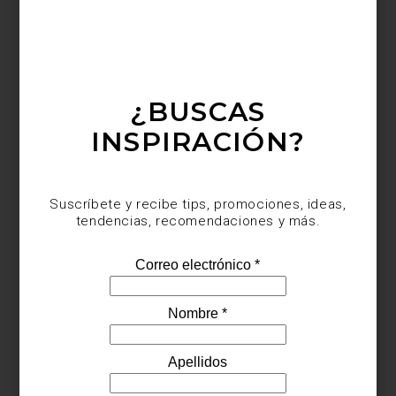
¿BUSCAS
INSPIRACIÓN?
Suscríbete y recibe tips, promociones, ideas,
Visita Casa Palacio Antara y Santa Fe y descubre todas las
tendencias, recomendaciones y más.
soluciones que ZWILLING ha creado para preparar, servir y
conservar cada receta.
inspiración
/ july 29 2026