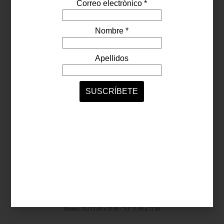
Síguenos...
SERVICIOS ONLINE
Contacto
Nosotros
Colaboradores
Archivo
Ligas
Antara Fashion Hall
Ejército Nacional 843-B, Col. Granada, México D.F.
Horario: D-J 11:00 a 20:00 / V-S 11:00 a 21:00