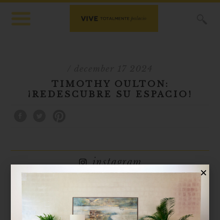
X
/ december 17 2024
TIMOTHY OULTON:
¡REDESCUBRE SU ESPACIO!