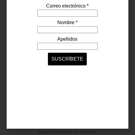
Síguenos...
SERVICIOS ONLINE
Contacto
Nosotros
Colaboradores
Archivo
Ligas
Antara Fashion Hall
Ejército Nacional 843-B, Col. Granada, México D.F.
Horario: D-J 11:00 a 20:00 / V-S 11:00 a 21:00