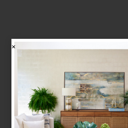
lo más nuevo
1.
BIENVENIDA, ZASH: UNA
NUEVA MANERA DE VIVIR
LA MESA LLEGA A CASA
PALACIO.
mesa y cocina
august 05 2026