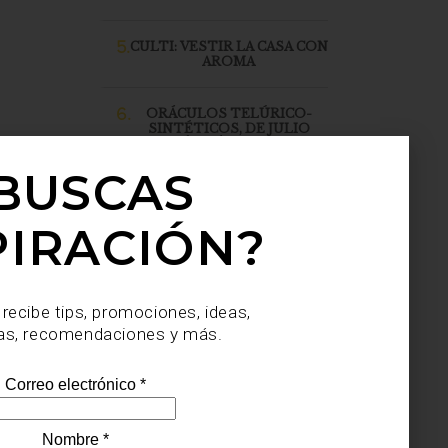
5.
CULTI: VESTIR LA CASA CON
AROMA
6.
ORÁCULOS TELÚRICO-
SINTÉTICOS, DE JULIO
SAHAGÚN SÁNCHEZ, LLEGA
A CASA PALACIO SANTA FE
BUSCAS
PIRACIÓN?
 recibe tips, promociones, ideas,
as, recomendaciones y más.