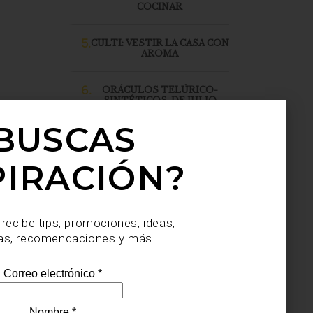
COCINAR
5.
CULTI: VESTIR LA CASA CON
AROMA
6.
ORÁCULOS TELÚRICO-
SINTÉTICOS, DE JULIO
SAHAGÚN SÁNCHEZ, LLEGA
A CASA PALACIO SANTA FE
BUSCAS
PIRACIÓN?
 recibe tips, promociones, ideas,
as, recomendaciones y más.