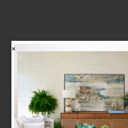
lo más nuevo
1.
BIENVENIDA, ZASH: UNA
NUEVA MANERA DE VIVIR
LA MESA LLEGA A CASA
PALACIO.
mesa y cocina
august 05 2026