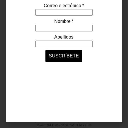
Síguenos...
SERVICIOS ONLINE
Contacto
Nosotros
Colaboradores
Archivo
Ligas
Antara Fashion Hall
Ejército Nacional 843-B, Col. Granada, México D.F.
Horario: D-J 11:00 a 20:00 / V-S 11:00 a 21:00