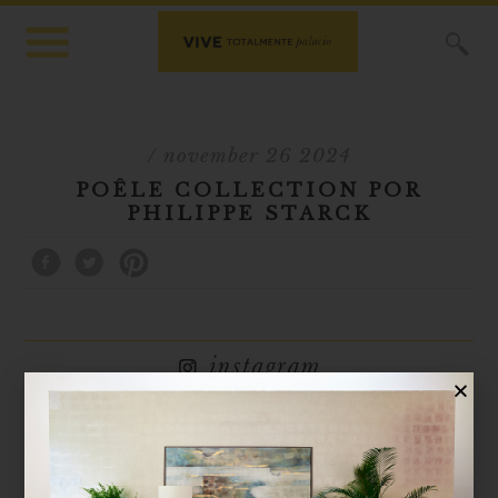
X
/ november 26 2024
POÊLE COLLECTION POR
PHILIPPE STARCK