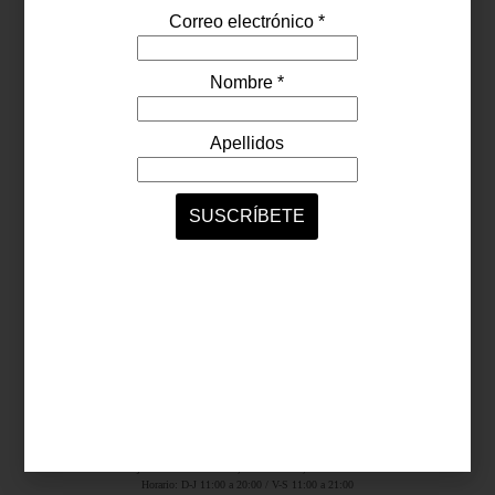
Síguenos...
SERVICIOS ONLINE
Contacto
Nosotros
Colaboradores
Archivo
Ligas
Antara Fashion Hall
Ejército Nacional 843-B, Col. Granada, México D.F.
Horario: D-J 11:00 a 20:00 / V-S 11:00 a 21:00