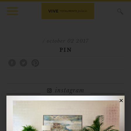
X
/ october 02 2017
PIN