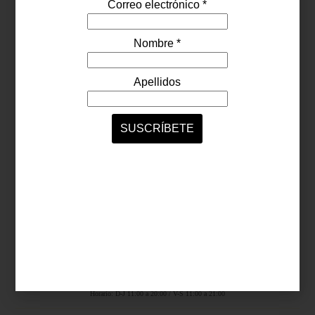
Síguenos...
SERVICIOS ONLINE
Contacto
Nosotros
Colaboradores
Archivo
Ligas
Antara Fashion Hall
Ejército Nacional 843-B, Col. Granada, México D.F.
Horario: D-J 11:00 a 20:00 / V-S 11:00 a 21:00