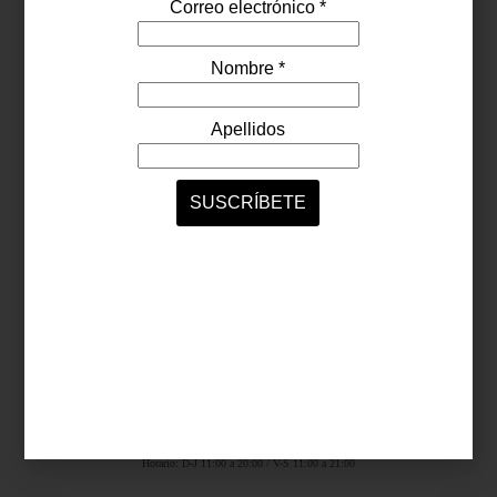
Síguenos...
SERVICIOS ONLINE
Contacto
Nosotros
Colaboradores
Archivo
Ligas
Antara Fashion Hall
Ejército Nacional 843-B, Col. Granada, México D.F.
Horario: D-J 11:00 a 20:00 / V-S 11:00 a 21:00