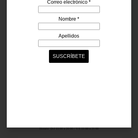
Síguenos...
SERVICIOS ONLINE
Contacto
Nosotros
Colaboradores
Archivo
Ligas
Antara Fashion Hall
Ejército Nacional 843-B, Col. Granada, México D.F.
Horario: D-J 11:00 a 20:00 / V-S 11:00 a 21:00