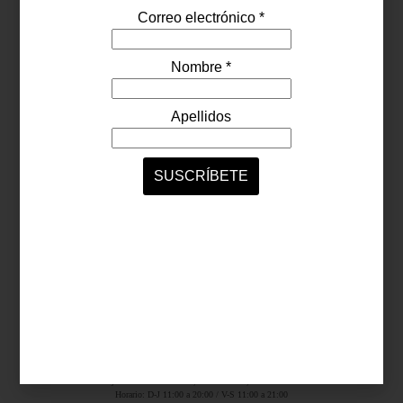
Síguenos...
SERVICIOS ONLINE
Contacto
Nosotros
Colaboradores
Archivo
Ligas
Antara Fashion Hall
Ejército Nacional 843-B, Col. Granada, México D.F.
Horario: D-J 11:00 a 20:00 / V-S 11:00 a 21:00