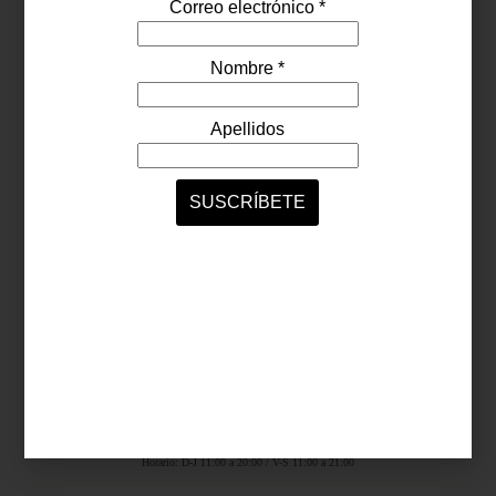
Síguenos...
SERVICIOS ONLINE
Contacto
Nosotros
Colaboradores
Archivo
Ligas
Antara Fashion Hall
Ejército Nacional 843-B, Col. Granada, México D.F.
Horario: D-J 11:00 a 20:00 / V-S 11:00 a 21:00