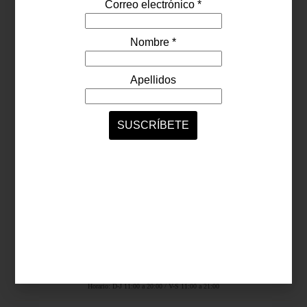
Síguenos...
SERVICIOS ONLINE
Contacto
Nosotros
Colaboradores
Archivo
Ligas
Antara Fashion Hall
Ejército Nacional 843-B, Col. Granada, México D.F.
Horario: D-J 11:00 a 20:00 / V-S 11:00 a 21:00