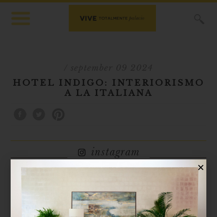
X
/ september 09 2024
HOTEL INDIGO: INTERIORISMO
A LA ITALIANA