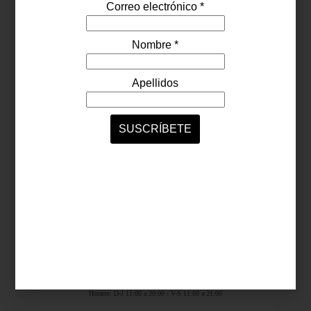
Síguenos...
SERVICIOS ONLINE
Contacto
Nosotros
Colaboradores
Archivo
Ligas
Antara Fashion Hall
Ejército Nacional 843-B, Col. Granada, México D.F.
Horario: D-J 11:00 a 20:00 / V-S 11:00 a 21:00