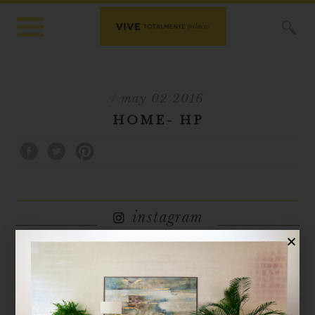
X
/ may 02 2016
HOME- HP