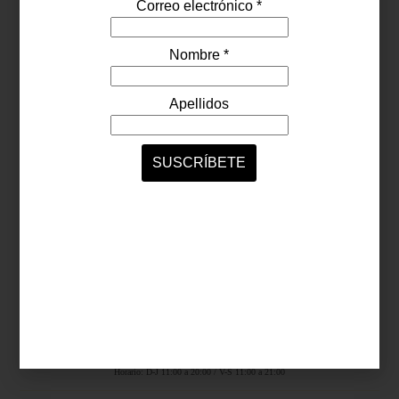
Síguenos...
SERVICIOS ONLINE
Contacto
Nosotros
Colaboradores
Archivo
Ligas
Antara Fashion Hall
Ejército Nacional 843-B, Col. Granada, México D.F.
Horario: D-J 11:00 a 20:00 / V-S 11:00 a 21:00