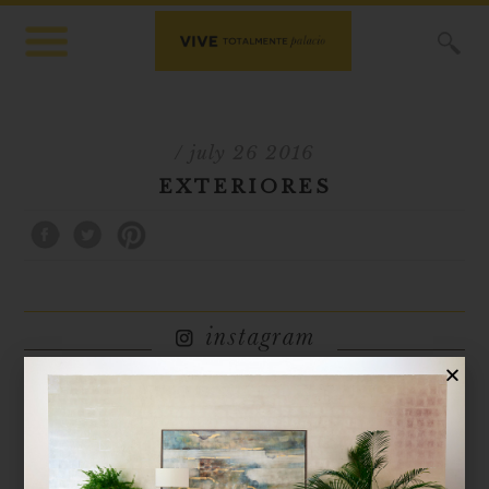
X
/ july 26 2016
EXTERIORES