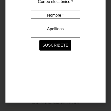
Síguenos...
SERVICIOS ONLINE
Contacto
Nosotros
Colaboradores
Archivo
Ligas
Antara Fashion Hall
Ejército Nacional 843-B, Col. Granada, México D.F.
Horario: D-J 11:00 a 20:00 / V-S 11:00 a 21:00