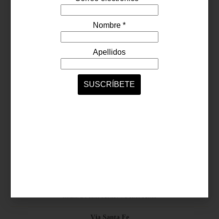
Síguenos...
SERVICIOS ONLINE
Contacto
Nosotros
Colaboradores
Archivo
Ligas
Antara Fashion Hall
Ejército Nacional 843-B, Col. Granada, México D.F.
Horario: D-J 11:00 a 20:00 / V-S 11:00 a 21:00
Vía Santa Fe