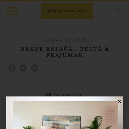
X
/ august 22 2022
DESDE ESPAÑA… BELTÁ &
FRAJUMAR