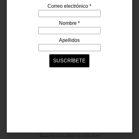
Síguenos...
SERVICIOS ONLINE
Contacto
Nosotros
Colaboradores
Archivo
Ligas
Antara Fashion Hall
Ejército Nacional 843-B, Col. Granada, México D.F.
Horario: D-J 11:00 a 20:00 / V-S 11:00 a 21:00