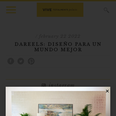
X
/ february 22 2022
DAREELS: DISEÑO PARA UN
MUNDO MEJOR