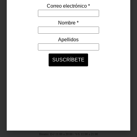
Síguenos...
SERVICIOS ONLINE
Contacto
Nosotros
Colaboradores
Archivo
Ligas
Antara Fashion Hall
Ejército Nacional 843-B, Col. Granada, México D.F.
Horario: D-J 11:00 a 20:00 / V-S 11:00 a 21:00