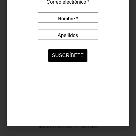
Síguenos...
SERVICIOS ONLINE
Contacto
Nosotros
Colaboradores
Archivo
Ligas
Antara Fashion Hall
Ejército Nacional 843-B, Col. Granada, México D.F.
Horario: D-J 11:00 a 20:00 / V-S 11:00 a 21:00