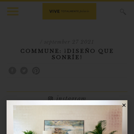
X
/ september 27 2021
COMMUNE: ¡DISEÑO QUE
SONRÍE!