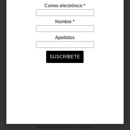
Síguenos...
SERVICIOS ONLINE
Contacto
Nosotros
Colaboradores
Archivo
Ligas
Antara Fashion Hall
Ejército Nacional 843-B, Col. Granada, México D.F.
Horario: D-J 11:00 a 20:00 / V-S 11:00 a 21:00