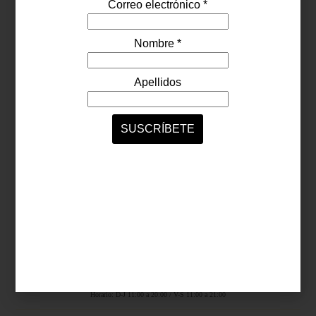
Síguenos...
SERVICIOS ONLINE
Contacto
Nosotros
Colaboradores
Archivo
Ligas
Antara Fashion Hall
Ejército Nacional 843-B, Col. Granada, México D.F.
Horario: D-J 11:00 a 20:00 / V-S 11:00 a 21:00