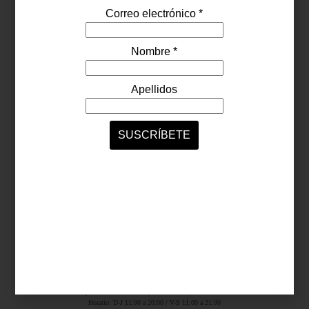
Síguenos...
SERVICIOS ONLINE
Contacto
Nosotros
Colaboradores
Archivo
Ligas
Antara Fashion Hall
Ejército Nacional 843-B, Col. Granada, México D.F.
Horario: D-J 11:00 a 20:00 / V-S 11:00 a 21:00