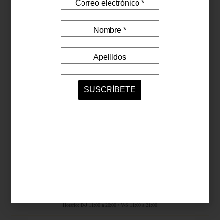
Síguenos...
SERVICIOS ONLINE
Contacto
Nosotros
Colaboradores
Archivo
Ligas
Antara Fashion Hall
Ejército Nacional 843-B, Col. Granada, México D.F.
Horario: D-J 11:00 a 20:00 / V-S 11:00 a 21:00