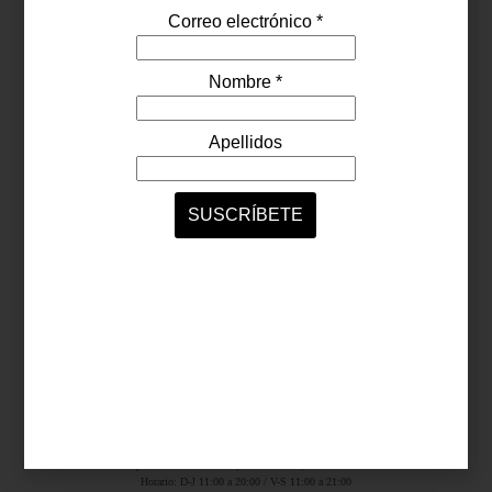
Síguenos...
SERVICIOS ONLINE
Contacto
Nosotros
Colaboradores
Archivo
Ligas
Antara Fashion Hall
Ejército Nacional 843-B, Col. Granada, México D.F.
Horario: D-J 11:00 a 20:00 / V-S 11:00 a 21:00