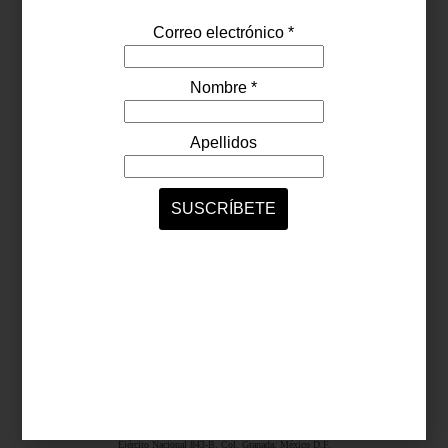
Síguenos...
SERVICIOS ONLINE
Contacto
Nosotros
Colaboradores
Archivo
Ligas
Antara Fashion Hall
Ejército Nacional 843-B, Col. Granada, México D.F.