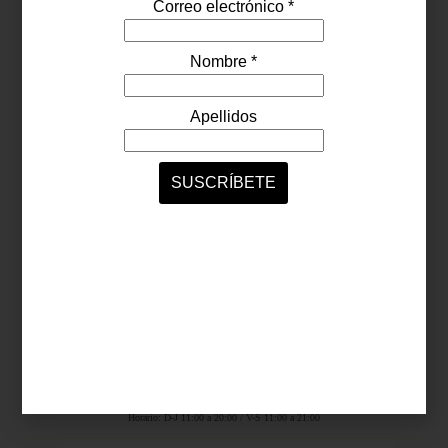
Síguenos...
SERVICIOS ONLINE
Contacto
Nosotros
Colaboradores
Archivo
Ligas
Antara Fashion Hall
Ejército Nacional 843-B, Col. Granada, México D.F.
Horario: D-J 11:00 a 20:00 / V-S 11:00 a 21:00