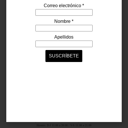
Síguenos...
SERVICIOS ONLINE
Contacto
Nosotros
Colaboradores
Archivo
Ligas
Antara Fashion Hall
Ejército Nacional 843-B, Col. Granada, México D.F.
Horario: D-J 11:00 a 20:00 / V-S 11:00 a 21:00