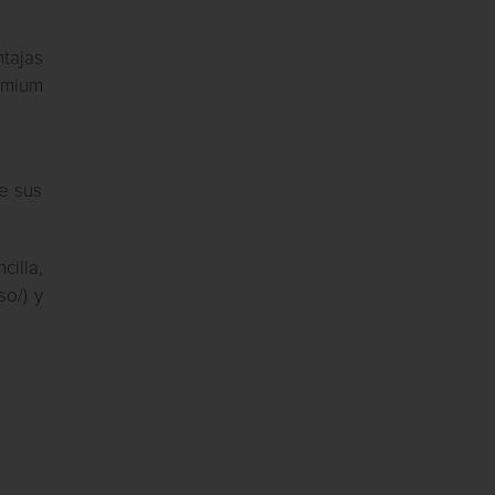
ntajas
emium
e sus
cilla,
o/) y