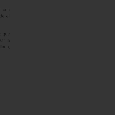
lo una
de el
so que
zar la
diano,