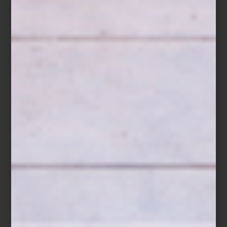
Con esta cocotte —diseñada especialmente para pan— puedes
preparar desde panes rústicos de masa madre hasta versiones
más simples de fermentación corta. Aquí te compartimos una