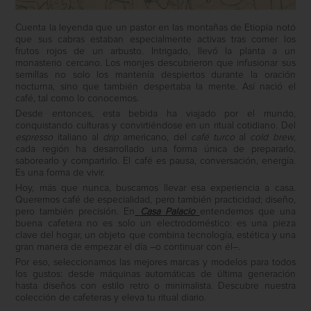
Cuenta la leyenda que un pastor en las montañas de Etiopía notó
que sus cabras estaban especialmente activas tras comer los
frutos rojos de un arbusto. Intrigado, llevó la planta a un
monasterio cercano. Los monjes descubrieron que infusionar sus
semillas no solo los mantenía despiertos durante la oración
nocturna, sino que también despertaba la mente. Así nació el
café, tal como lo conocemos.
Desde entonces, esta bebida ha viajado por el mundo,
conquistando culturas y convirtiéndose en un ritual cotidiano. Del
espresso
italiano al
drip
americano, del
café turco
al
cold brew
,
cada región ha desarrollado una forma única de prepararlo,
saborearlo y compartirlo. El café es pausa, conversación, energía.
Es una forma de vivir.
Hoy, más que nunca, buscamos llevar esa experiencia a casa.
Queremos café de especialidad, pero también practicidad; diseño,
pero también precisión. En
Casa Palacio
entendemos que una
buena cafetera no es solo un electrodoméstico: es una pieza
clave del hogar, un objeto que combina tecnología, estética y una
gran manera de empezar el día –o continuar con él–.
Por eso, seleccionamos las mejores marcas y modelos para todos
los gustos: desde máquinas automáticas de última generación
hasta diseños con estilo retro o minimalista. Descubre nuestra
colección de cafeteras y eleva tu ritual diario.