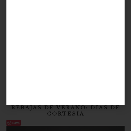
Set de espátulas de
Le Creuset
inspiración
/ june 16 2025
REBAJAS DE VERANO: DÍAS DE
CORTESÍA
Save