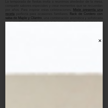
La temporada de fiestas invita a reunirnos alrededor de la mesa,
compartir sabores especiales y crear momentos que se recuerdan
por años. Para inspirar estas celebraciones,
Miele presenta una
receta
perfecta para ocasiones familiares:
Rack de Cordero con
salsa de Maple y Cilantro
, una combinación aromática y sofisticada
que resalta aún más gracias a la precisión de sus equipos de
cocina.