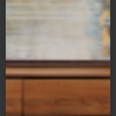
marcas
/ november 11 2025
PORSCHE X SMEG: DISEÑO,
INGENIERÍA Y ESTILO PARA TU
COCINA
Save
Dos iconos del diseño se unen para crear una colección que
celebra la precisión, la innovación y la belleza funcional.
Porsche
—símbolo de ingeniería y estilo automotriz— y
SMEG
, la firma
italiana reconocida por convertir los electrodomésticos en piezas
de diseño, presentan
Porsche x SMEG
, una colaboración donde
el rendimiento se encuentra con la elegancia cotidiana.
Disponible exclusivamente en Casa Palacio y en seleccionadas
tiendas El Palacio de Hierro, esta colección incluye refrigerador,
cafetera, licuadora, tostadora y hervidor eléctrico, reinterpretados
bajo la filosofía
Driven by passion, refined by design.