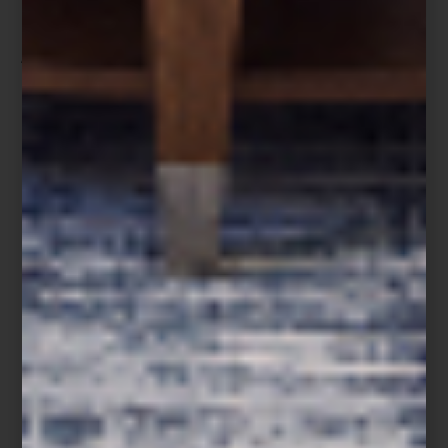
Edición limitada Salzburg 917.
Rojo como la victoria, icónico como el número 23. Esta pieza
rinde homenaje al legendario Porsche 917 KH, ganador de Le
Mans en 1970. Con franjas de competición, detalles en negro
mate y placa numerada, el FAB28 917 Salzburg es una joya del
diseño funcional: una edición limitada a 1,970 unidades, creada
para los amantes de la historia y la precisión.