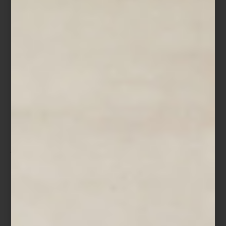
Ingredientes
Rack de cordero – 760 g
Aceite de oliva – 20 ml
Tomillo fresco – 2 ramilletes
Miel de maple – 150 ml
Semilla de cilantro – 10 g
Brotes de cilantro – 100 g