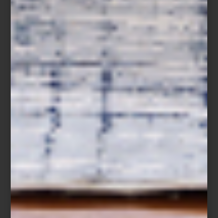
Descubre
Porsche x SMEG
en
Casa Palacio
, donde la pasión por
el diseño se transforma en un estilo de vida.
inspiración
/ july 14 2025
PAN HECHO EN CASA CON LA