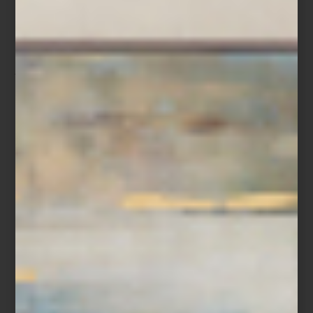
Mostaza Dijon – 15 g
Vinagre de vino tinto – 10 ml
Salsa de soya – 10 ml
Sal fina y pimienta negra — al gusto
Procedimiento
Marinar
el rack de cordero con aceite de oliva, tomillo, sal y
pimienta. Cubrir y refrigerar toda la noche.
Preparar la salsa
calentando suavemente en la
parrilla de
inducción KM 7740
la miel de maple, vinagre, salsa de soya,
mostaza Dijon, semilla de cilantro molida, sal y pimienta. Reservar.
Retirar el cordero del refrigerador 20 minutos antes de la
cocción.
Colocar en una charola, barnizar con la mitad de la salsa y
hornear en el
Horno de Convección con Toques de Vapor H
7880
, en función Aire Caliente para Asar a 180 °C por 25 minutos
o hasta obtener el término deseado.
Servir caliente, barnizar con el resto de la salsa y finalizar con
brotes de cilantro.
Este platillo es ideal para colocarse al centro y compartir,
convirtiéndose en un gesto cálido y memorable para celebrar la
temporada con el sello de calidad Miele.