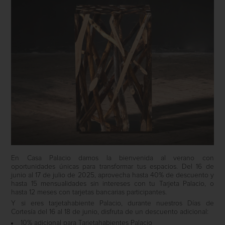
En Casa Palacio damos la bienvenida al verano con
oportunidades únicas para transformar tus espacios. Del 16 de
junio al 17 de julio de 2025, aprovecha hasta 40% de descuento y
hasta 15 mensualidades sin intereses con tu Tarjeta Palacio, o
hasta 12 meses con tarjetas bancarias participantes.
Y si eres tarjetahabiente Palacio, durante nuestros Días de
Cortesía del 16 al 18 de junio, disfruta de un descuento adicional:
10% adicional para Tarjetahabientes Palacio