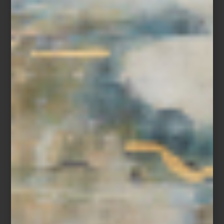
Kyoto Serenity
Pero viajar también puede comenzar desde casa. Los libros de
Assouline convierten destinos en atmósferas: las calles de
Londres, los cafés de París, la intensidad visual de Nápoles, el
espíritu libre de Ibiza o la serenidad de Kyoto. Jaipur, Islandia o
Punta del Este aparecen entre fotografías, arquitectura, paisajes y
escenas capaces de despertar el deseo de partir, incluso desde
una sala o una mesa de centro.