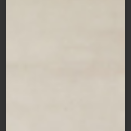
Napoli Amore
Los itinerarios se construyen a la medida: safaris africanos, trenes
legendarios, cruceros, hoteles de lujo y recorridos que privilegian
la experiencia del lugar sobre la velocidad del turismo
convencional. Desde rutas por antiguas haciendas henequeneras
hasta escapadas pensadas alrededor del diseño, la gastronomía o
el bienestar, cada viaje propone una manera distinta de descubrir
el mundo, con atención al detalle y un enfoque profundamente
personalizado.
Algunos destinos empiezan en una página