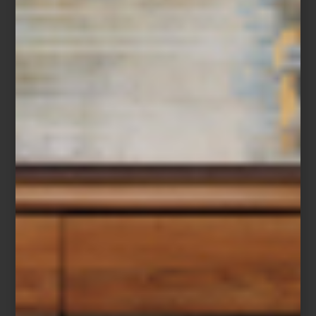
London Chic
Tal vez por eso los mejores viajes no terminan al volver.
Permanecen en los objetos que elegimos, en los espacios que
habitamos y en la forma en que miramos el mundo después de
recorrerlo.
Alula Ever
Visita
Viajes Palacio
en Casa Palacio Antara y Santa Fe para
descubrir experiencias curadas alrededor del mundo y explora la