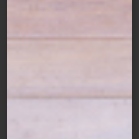
Amalfi Coast
A esto se suma
Chic Stays
, una selección de alojamientos
extraordinarios alrededor del mundo, así como ediciones que
reúnen destinos elegidos por grandes personalidades.