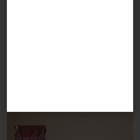
Florero
Eye
En sus floreros, esta tradición se expresa con especial claridad.
Piezas como
Eye
, con sus cortes horizontales que generan un
efecto óptico vibrante, o
Louxor
, con su geometría inspirada en la
arquitectura, transforman la luz en destellos dinámicos.
Mille Nuits
,
más etéreo, aporta una elegancia fluida, mientras que el
enigmático
Octogone
destaca por su estructura precisa y
contemporánea.