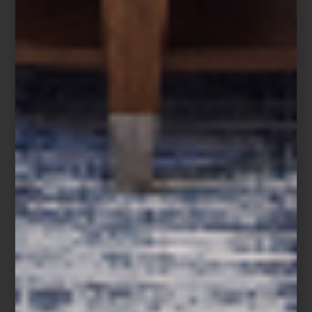
Gstaad Glam
Desde la sofisticación relajada de
los Hamptons
hasta el encanto
alpino de
Gstaad
, pasando por la energía vibrante de
Punta del
Este
, el glamour de
St. Tropez
o la belleza atemporal de la
Costa
Amalfitana
, cada título invita a descubrir lugares icónicos a través
de su arquitectura, cultura y diseño.