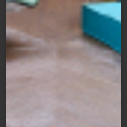
Con la llegada de
Día de Sant Jordi
, la celebración del libro y la
rosa se convierte en una invitación a regalar historias que inspiran
y nos transportan. En este espíritu,
la editorial
Assouline
propone
una forma única de viajar:
travelling without moving
. Sus libros se
convierten en ventanas a destinos, estilos de vida y universos
estéticos cuidadosamente curados.