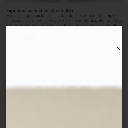
Experiencias hechas a la medida
Hay viajes que comienan mucho antes del aeropuerto. Empiezan
al descubrir un hotel improbable en medio del desierto, una ruta
en tren entre paisajes remotos o la promesa de una cena frente al
mar en alguna ciudad que aún no conocemos. En Casa Palacio,
esa idea del viaje toma forma a través de Viajes Palacio, una
sección dedicada a experiencias diseñadas con la misma
sensibilidad curatorial que define a la tienda.