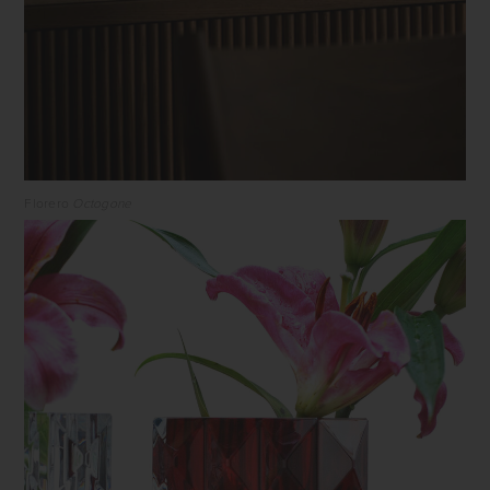
Florero
Octogone