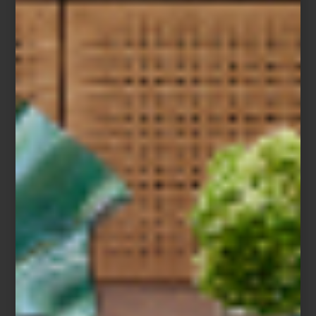
selección de libros de
Assouline
para seguir viajando, incluso
desde casa.
inspiración
/ april 21 2026
LIBROS QUE INSPIRAN VIAJES:
EL UNIVERSO ASSOULINE
Save