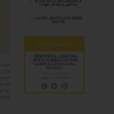
4.
BOSA: ARTE EN CERÁMICA
COMO NUNCA ANTES
5.
LAS MIL FACETAS DE JAIME
HAYÓN
lo más nuevo
1.
BIENVENIDA, ZASH: UNA
NUEVA MANERA DE VIVIR
LA MESA LLEGA A CASA
nidad
PALACIO.
s. Con
mesa y cocina
august 05 2026
cinar
nda en
tar de
rjetas