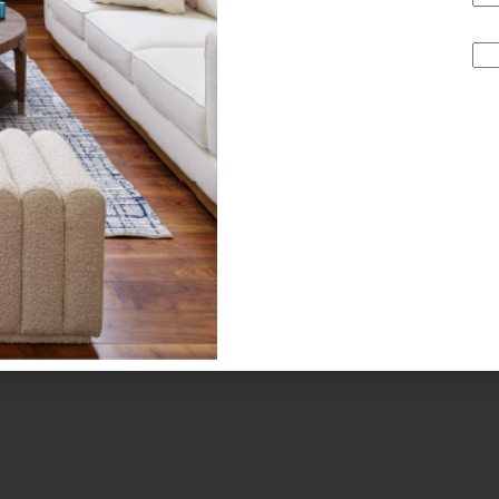
k Revolve + II Negra de
Bose