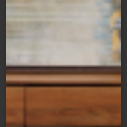
Alula Ever
Visita
Viajes Palacio
en Casa Palacio Antara y Santa Fe para
descubrir experiencias curadas alrededor del mundo y explora la
selección de libros de
Assouline
para seguir viajando, incluso
desde casa.
marcas
/ june 30 2026
BANDERAS QUE CUENTAN
HISTORIAS: TIMOTHY OULTON
Y UN VERANO DE CELEBRACIÓN