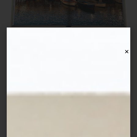
Napoli Amore
Los itinerarios se construyen a la medida: safaris africanos, trenes
legendarios, cruceros, hoteles de lujo y recorridos que privilegian
la experiencia del lugar sobre la velocidad del turismo
convencional. Desde rutas por antiguas haciendas henequeneras
hasta escapadas pensadas alrededor del diseño, la gastronomía o
el bienestar, cada viaje propone una manera distinta de descubrir
el mundo, con atención al detalle y un enfoque profundamente
personalizado.
Algunos destinos empiezan en una página