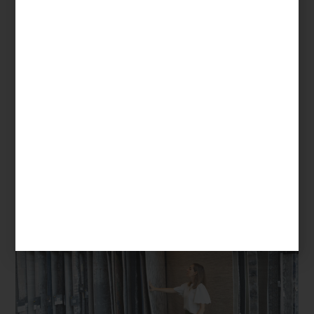
Timothy Oulton
Fiel a la funcionalidad como principio esencial, Santoveña
construye espacios donde el interiorismo no responde a
tendencias pasajeras, sino a una estética que perdura.