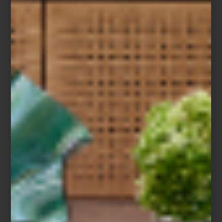
Save
Este verano, las banderas vuelven a ocupar un lugar especial
dentro y fuera de casa. Aparecen en conversaciones, reuniones y
espacios donde el fútbol se convierte en una experiencia
colectiva marcada por la emoción, la identidad y el deseo de
celebrar. En el universo de Timothy Oulton, esa energía
encuentra una interpretación sofisticada a través de sus