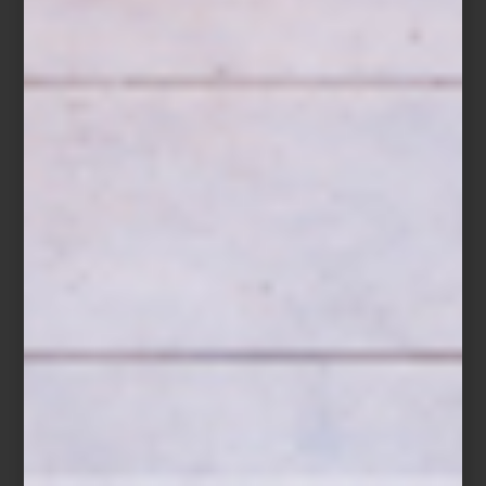
Una visión contemporánea del interiorismo donde la
atemporalidad, los materiales nobles y el equilibrio definen cada
espacio.
En el recorrido por
Casa Palacio Antara
junto a la interiorista y
arquitecta
Elena Santoveña
, hay una idea que se percibe de
inmediato: la atemporalidad. No como tendencia, sino como una
forma de concebir el interiorismo desde la permanencia y la
relación con quienes habitan el espacio.