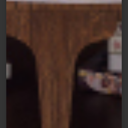
Flag Shadow Boxes de Timothy Oulton
Un lenguaje de viaje y celebración
Las banderas enmarcadas de Timothy Oulton nacen de la
identidad misma de la firma: una marca profundamente
influenciada por el mobiliario naval, las antigüedades de
exploración y los grandes viajes transatlánticos. Elaboradas en
algodón teñido a mano y montadas sobre terciopelo negro, sus
composiciones conservan una textura imperfecta y
profundamente táctil que les aporta autenticidad y carácter.
Flag Shadow Box UK de Timothy Oulton