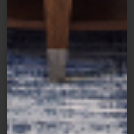
Flag Shadow Box Stars- Stripes de Timothy Oulton
Más que simples objetos decorativos, funcionan como símbolos
capaces de transformar una habitación. Hay algo particularmente
magnético en las banderas: condensan recuerdos, pertenencia y
emoción colectiva en una sola imagen.
Interiores con espíritu cosmopolita
La colección se complementa con cojines inspirados en distintas
banderas del mundo, ideales para aportar un gesto más relajado y
lúdico a sofás, estudios o salas de televisión durante esta
temporada de encuentros y celebraciones.
Cojín con la bandera de Portugal