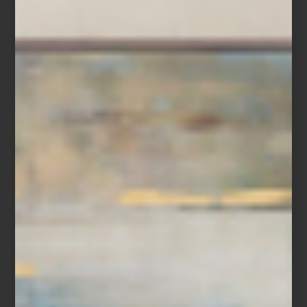
Kyoto Serenity
Pero viajar también puede comenzar desde casa. Los libros de
Assouline convierten destinos en atmósferas: las calles de
Londres, los cafés de París, la intensidad visual de Nápoles, el
espíritu libre de Ibiza o la serenidad de Kyoto. Jaipur, Islandia o
Punta del Este aparecen entre fotografías, arquitectura, paisajes y
escenas capaces de despertar el deseo de partir, incluso desde
una sala o una mesa de centro.