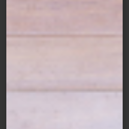
propone interiores donde diseño, nostalgia y espíritu festivo
conviven de manera natural. Un recorrido entre banderas,
texturas y objetos que parecen hechos para acompañar el
ambiente de un verano marcado por el fútbol y las reuniones
alrededor de la pantalla. Descubre en nuestras tiendas las
diferentes propuestas que esta marca tiene para ti.
interiorismo
/ june 03 2026
ELENA SANTOVEÑA:
INTERIORISMO ATEMPORAL Y
LA FUERZA DE LOS MATERIALES
Save