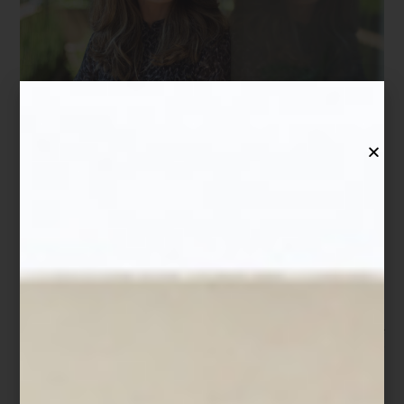
-México es un país profundamente hospitalario. Somos serviciales
por naturaleza. Mi búsqueda fue entender cómo elevar ese
talento con técnica, estructura y sensibilidad.
Hoy su empresa representa en México al British Butler Institute,
uno de los institutos de mayordomía y hospitalidad más