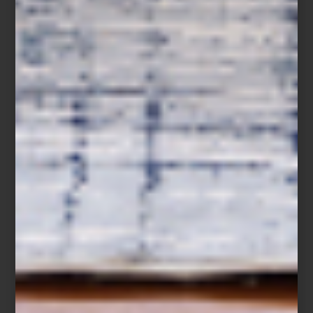
INSPIRAN
Save
En Design Week México 2025, Casa Palacio abre las puertas de
un espacio excepcional en Design House, junto a la interiorista
Elena Talavera
, quien presenta
Mesana Medaña
: una propuesta
que dialoga con la arquitectura existente, reinterpretando su
historia con color, luz y emoción.