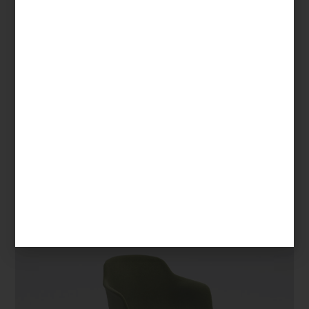
Diseñada por el estudio europeo VANK, especializado en
mobiliario arquitectónico que combina tecnología con
responsabilidad ecológica, LORIA destaca por su silueta
envolvente creada a partir de una sola pieza de polipropileno
reciclado. Disponible en dos versiones —con o sin
descansabrazos—, su forma curva proporciona un asiento
ergonómico que abraza el cuerpo, mientras que la opción con
cojín tapizado añade un toque de elegancia sin sacrificar
comodidad.