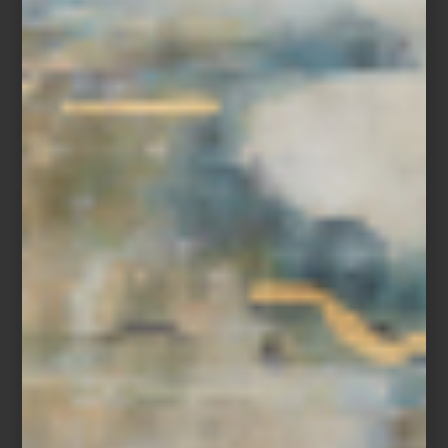
“Ir a Casa Palacio me inspira muchísimo. Encuentro objetos que
me ayudan a renovar una mesa, transformar un ambiente o
sorprender a mis invitados. Es un lugar donde siempre descubro
algo nuevo.”
Entre sus elecciones favoritas aparecen firmas como Richard
Ginori, Bernardaud, Villeroy & Boch y Baccarat, así como piezas
de Christofle y Hermès para vestir la mesa con carácter. En textiles
y blancos recurre con frecuencia a marcas como Frette e Ilò,
mientras que para aportar acentos más orgánicos a sus espacios
disfruta incorporar piezas de Namuh. A esto suma cristalería,
bowls decorativos, aromas para el hogar y objetos que le
permiten jugar con texturas y atmósferas.