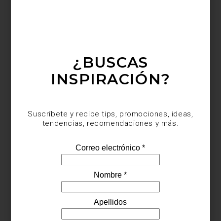
¿BUSCAS
INSPIRACIÓN?
Suscríbete y recibe tips, promociones, ideas,
La casa permanece abierta
hasta el 2 de noviembre
, ofreciendo la
tendencias, recomendaciones y más.
oportunidad de explorar
Design House 2025
y vivir la experiencia
de un proyecto donde la luz, el color y el mobiliario se conjugan
en armonía.
Visita Casa Palacio para descubrir
cómo estos conceptos se
traducen en piezas únicas
que pueden formar parte de tu hogar.
*Fotografía: Denis Borovskikh