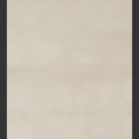
prestigiosos del mundo. Pero más allá de los protocolos y la
formación profesional, el trabajo de Montserrat se sostiene sobre
una idea sencilla: la hospitalidad comienza en la vida cotidiana.
Para ella, recibir implica cuidar los detalles que convierten lo
ordinario en una experiencia significativa. Desde el montaje de
una mesa hasta la música que acompaña una conversación, todo
forma parte de una atmósfera pensada para despertar los
sentidos.
-Siempre pienso en los cinco sentidos. La música, la luz, los
aromas, la presentación de la mesa, incluso la textura de los
objetos. Cuando todo dialoga, la experiencia se vuelve
memorable.
Ese cuidado se refleja también en su rutina diaria. Montserrat
suele comenzar el día muy temprano con un pequeño ritual
personal: preparar su matcha ceremonial en una charola donde
cada elemento tiene un lugar específico. En ese universo de
detalles, Casa Palacio tiene un lugar muy especial. Para ella,
recorrer sus espacios es parte de su propio proceso creativo
como anfitriona.