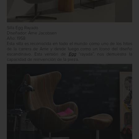
Silla Egg Rayado
Diseñador: Arne Jacobsen
Año: 1958
Esta silla es reconocida en todo el mundo como uno de los hitos
de la carrera de Arne y desde luego como un ícono del diseño
escandinavo. Esta versión de
Egg
“rayada”, nos demuestra la
capacidad de reinvención de la pieza.