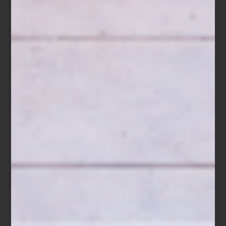
El 14 de octubre, creativos y amantes del diseño disfrutaron de un
recorrido guiado exclusivo
, seguido de un brindis que reunió a
diseñadores, interioristas y apasionados del diseño en un
encuentro memorable. Una gran oportunidad para hablar de
diseño y celebrar la creatividad.