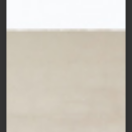
Urquiola ha sabido desarrollar una visión propia: su diseño es
emocional, innovador y profundamente humano. A través de
formas orgánicas y materiales cuidadosamente elegidos, crea
piezas que invitan al uso cotidiano sin perder sofisticación. Su
enfoque combina técnica con sensibilidad, y una clara
preocupación por la sostenibilidad y la vida real.
A lo largo de su carrera ha colaborado con algunas de las marcas
más reconocidas a nivel internacional. En
Casa Palacio
nos honra
contar con piezas que Patricia ha diseñado para firmas como
Flos
,
Vitra
y
Alessi
: lámparas icónicas, muebles con alma y objetos
cotidianos que elevan cualquier espacio.