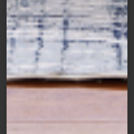
Colectivo Chinampa Veneta
La bienal de Venecia de arquitectura, así como
Chinampa Veneta
,
se lleva a cabo del 10 de mayo al 23 de noviembre de 2025. Sin
duda una cita imperdible para los amantes del diseño.
arte y cultura
/ march 28 2025
JOSÉ MARÍA VELASCO EN LA
NATIONAL GALLERY DE
LONDRES