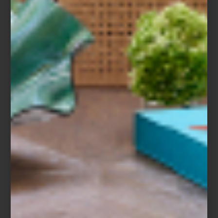
reinterpreta su lógica: modular, flotante, comunal y regenerativa.
En un contexto como el veneciano —donde el agua también lo
es todo— la analogía se vuelve urgente y potente.
Venice Documentation Project
El proyecto dialoga también con la memoria de otro gesto
flotante: el
Teatro del Mundo
de Aldo Rossi, aquella estructura
efímera que navegó por la laguna en 1980 durante la primera
Bienal de Arquitectura. Como Rossi,
Chinampa Veneta
entiende a
Venecia no solo como ciudad, sino como escenario. Pero en lugar