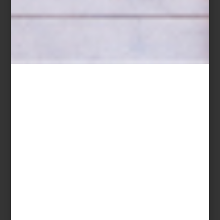
Velasco convirtió el Valle de México en un símbolo. Sus vistas
panorámicas, con los volcanes Popocatépetl e Iztaccíhuatl como
telón de fondo, no solo retratan la geografía, sino que evocan un
territorio mítico. En sus pinturas, la naturaleza convive con la
modernidad naciente: vías de tren, puentes y fábricas que reflejan
la industrialización del siglo XIX. Su precisión científica —inspirada
en la botánica y la geología— aporta un realismo casi documental,
sin perder su carga poética.