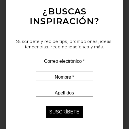
¿BUSCAS
INSPIRACIÓN?
Suscríbete y recibe tips, promociones, ideas,
Esta muestra representa una oportunidad única para que el
tendencias, recomendaciones y más.
público extranjero descubra cómo Velasco, a través de su mirada,
convirtió el paisaje mexicano en un emblema de identidad
nacional.
José María Velasco: A View of Mexico
The National Gallery,
Londres, del 29 de marzo al 17 de agosto de 2025
marcas
/ february 18 2025
ALFONSO MARINA: TRADICIÓN