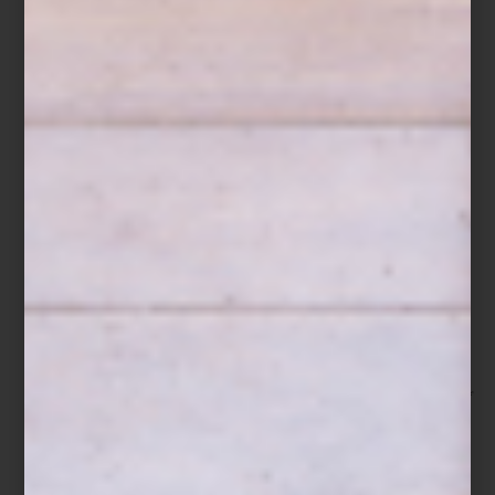
Save
Por primera vez, la National Gallery de Londres presenta una
exposición dedicada a un artista latinoamericano histórico: el gran
paisajista mexicano José María Velasco. La muestra,
A View of
Mexico
, celebra su maestría para capturar la identidad de México
a través de sus imponentes paisajes.