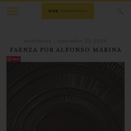
X
mobiliario
/ september 25 2024
FAENZA POR ALFONSO MARINA
Save