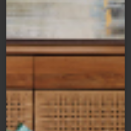
En la 19ª Bienal de Arquitectura de Venecia, México presenta
Chinampa Veneta
, una propuesta que traza un puente simbólico
y material entre dos ciudades anfibias: Xochimilco y Venecia.
Inspirado en las chinampas —sistemas agrícolas mesoamericanos
construidos sobre cuerpos de agua— el proyecto rescata saberes
ancestrales para imaginar futuros sostenibles y colectivos.
La propuesta fue desarrollada por un equipo multidisciplinario,
diferentes estudios de diseño bajo el nombre Colectivo Chinampa
Veneta, compuesto por: Estudio Ignacio Urquiza y Ana Paula de
Alba, Estudio María Marín de Buen, ILWT, Locus, Lucio Usobiaga
Hegewisch y Nathalia Muguet, así como Pedro y Juana. Y la
curaduría de José María Bilbao Rodríguez. Instalada en el
Arsenale, la intervención no replica una chinampa, sino que