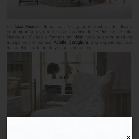
En
Casa Palacio
celebramos a los grandes nombres del diseño
contemporáneo, y uno de los más admirados es Patricia Urquiola.
Nacida en Oviedo y formada en Milán, tuvo la oportunidad de
trabajar con el icónico
Achille Castiglioni
, una experiencia que
marcó el inicio de una trayectoria excepcional.