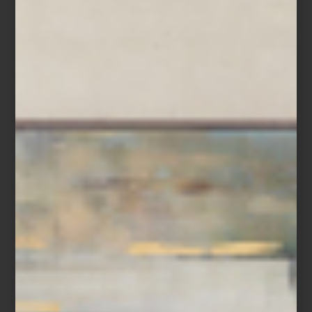
Estas colecciones son una muestra del espíritu lúdico e
inteligente que define su obra. Más que diseñar productos,
Urquiola crea experiencias, invita al diálogo con el espacio y
aporta calidez a través del buen diseño.
Descubre su mundo creativo en nuestras tiendas y transforma tu
casa con el sello inconfundible de Patricia Urquiola.