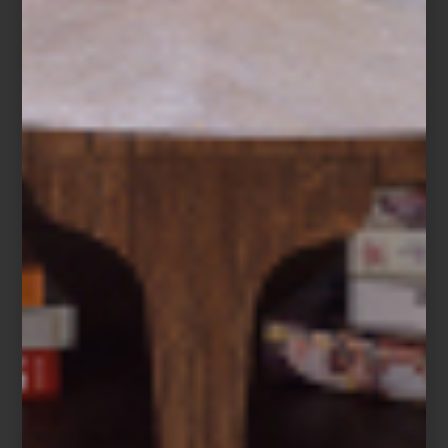
de invocar el teatro clásico, México propone una arquitectura
viva, conectada con la tierra y con las comunidades.
Colectivo Chinampa Veneta
Así,
Chinampa Veneta
no solo representa a México: propone una
forma distinta de hacer arquitectura. Una que no separa arte,
paisaje y vida, sino que los entrelaza para resistir y florecer,
flotando entre canales, lirios y memorias compartidas.