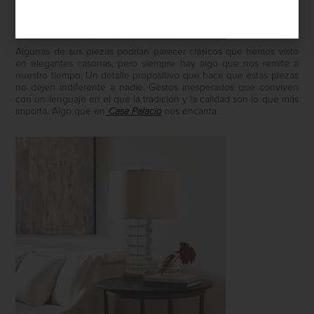
Algunas de sus piezas podrían parecer clásicos que hemos visto
en elegantes casonas, pero siempre hay algo que nos remite a
nuestro tiempo. Un detalle propositivo que hace que estas piezas
no dejen indiferente a nadie. Gestos inesperados que conviven
con un lenguaje en el que la tradición y la calidad son lo que más
importa. Algo que en
Casa Palacio
nos encanta.