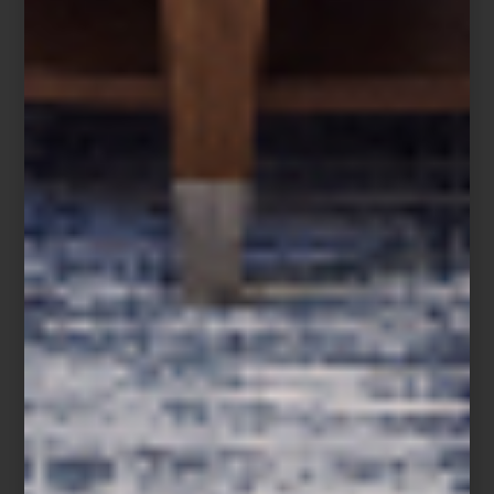
donde el diseño, el lujo y la inspiración conviven en cada
espacio.
inspiración
/ august 03 2026
ZWILLING FRESH & SAVE:
CONSERVAR TAMBIÉN ES
COCINAR
Save