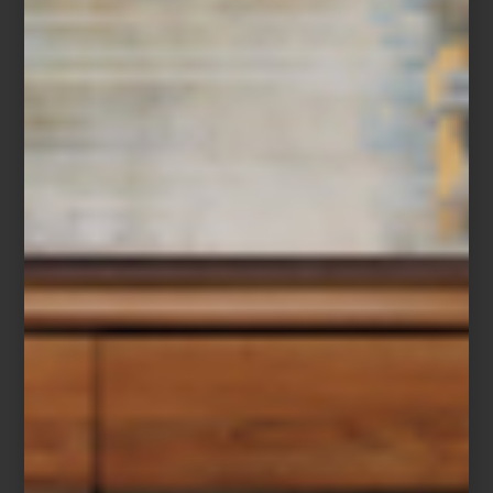
Dos espacios, una misma visión
Cuando Casa Palacio abrió Antara en 2006 propuso una manera
distinta de acercarse al interiorismo. Santa Fe, inaugurada años
después, amplió esa visión con una arquitectura que invita a
descubrir cada ambiente con calma, revelando perspectivas,
materiales y atmósferas que convierten el recorrido en una
experiencia.