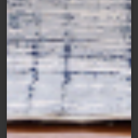
Hay recetas donde la frescura lo es todo. Un bowl de fresas,
zarzamoras, frambuesas y arándanos, ligeramente endulzados con
miel, ralladura de limón y unas hojas de menta, cubiertos al
momento de servir con un crumble de avena, almendra y
mantequilla recién horneado. Un postre sencillo donde cada
ingrediente conserva su carácter y su textura.
Cuando una receta depende tanto de la frescura de sus
ingredientes, conservarla bien forma parte de prepararla. Inspirada
en la filosofía de cocina de
ZWILLING
, esta receta demuestra que
preparar con anticipación ya no significa renunciar al sabor ni a la
frescura.