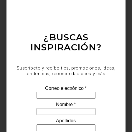
Visita Casa Palacio Antara y Santa Fe y descubre todas las
soluciones que ZWILLING ha creado para preparar, servir y
conservar cada receta.
¿BUSCAS
INSPIRACIÓN?
Suscríbete y recibe tips, promociones, ideas,
inspiración
/ july 29 2026
tendencias, recomendaciones y más.
CULTI: VESTIR LA CASA CON
AROMA
Save