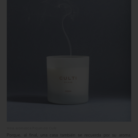
Vela aromatica Fiqum de Culti
Porque, al final, una casa también se recuerda por su aroma.