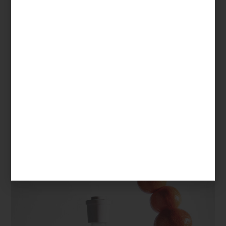
La cultura del ambiente
Pocas marcas han entendido esta idea con tanta sensibilidad
como
CULTI MILANO
. Fundada en 1988 por Alessandro Agrati, la
firma italiana fue pionera al desarrollar el concepto de
Culture of
Ambience
: la convicción de que cada espacio posee una
identidad olfativa propia y que el aroma es capaz de narrar una
historia tan poderosa como los materiales, la luz o el mobiliario.
Desde entonces, CULTI ha convertido sus fragancias en un
lenguaje silencioso que acompaña la vida cotidiana. Su colección
incluye aromatizantes para habitación, bolsitas aromáticas,
difusores
Stile
, velas y prácticos
refills
, una alternativa que permite
prolongar la vida de sus icónicos envases y fomentar un consumo
más consciente.