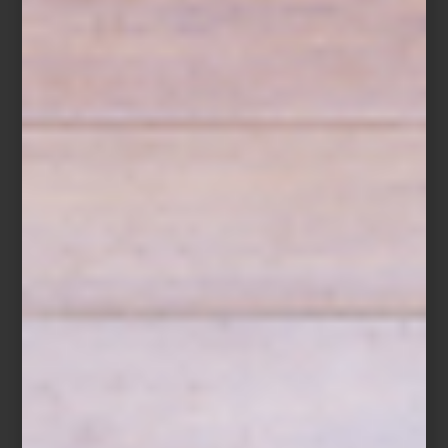
Crumble de frutos rojos
Ingredientes
150 g de fresas, en mitades
100 g de zarzamoras
100 g de frambuesas
100 g de arándanos
1 cucharada de miel
Ralladura de medio limón
Hojas de menta fresca
Para el crumble
80 g de avena
60 g de harina
50 g de mantequilla fría
40 g de azúcar mascabado
40 g de almendra picada
Preparación
Mezcla los ingredientes del crumble hasta obtener una textura