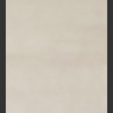
Más que una selección de marcas, Casa Palacio ha construido
una curaduría donde conviven piezas que han definido la historia
del diseño con otras que apenas comienzan a escribirla; en un
mismo recorrido es posible pasar de un clásico presente en la
colección permanente de algunos de los museos más
importantes del mundo a la obra de un diseñador mexicano
contemporáneo; de un objeto realizado completamente a mano a
una pieza donde la innovación tecnológica redefine la vida
cotidiana. Marcas internacionales, grandes oficios, libros, arte,
cocina profesional, audio Hi-Fi, iluminación y mobiliario conviven
bajo una misma visión: entender el hogar como un universo
donde cada detalle tiene el poder de inspirar.