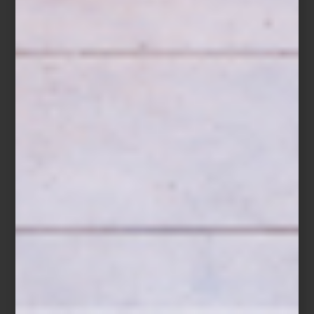
arenosa y hornéalos a 180 °C durante 15 a 20 minutos, hasta que
estén dorados. Deja enfriar. Combina los frutos rojos con la miel y
la ralladura de limón y consérvalos en un
ZWILLING Fresh & Save
Bowl
sellado al vacío. Al momento de servir, añade el crumble y
termina con hojas de menta fresca.
Los
ZWILLING Fresh & Save Bowls
ayudan a conservar los
alimentos frescos hasta cinco veces más tiempo gracias a su
sistema de vacío, preservando mejor aromas, texturas y nutrientes.
Ya sea un postre de temporada, una ensalada de papa con hinojo
o una ensalada de hojas verdes preparada con anticipación,