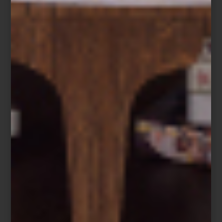
Hoy, ambas tiendas son un punto de encuentro para arquitectos,
interioristas y amantes del diseño. Un lugar donde el lujo dialoga
con la innovación, la artesanía convive con la tecnología y los
grandes clásicos encuentran nuevas voces. Más que reunir
algunas de las mejores firmas del mundo, Casa Palacio ha
construido una comunidad que entiende el diseño como una
forma de vivir.
Visita Casa Palacio Antara y Santa Fe y descubre una experiencia