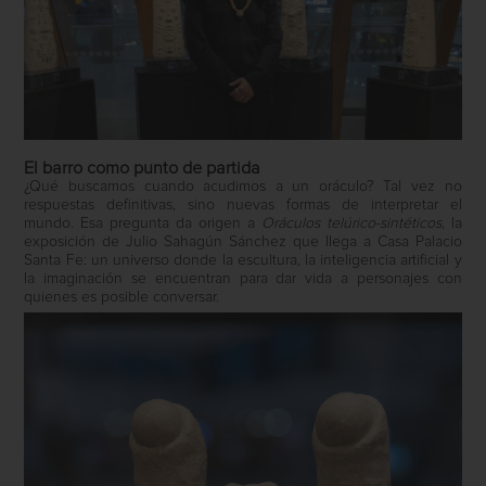
El barro como punto de partida
¿Qué buscamos cuando acudimos a un oráculo? Tal vez no
respuestas definitivas, sino nuevas formas de interpretar el
mundo. Esa pregunta da origen a
Oráculos telúrico-sintéticos
, la
exposición de Julio Sahagún Sánchez que llega a Casa Palacio
Santa Fe: un universo donde la escultura, la inteligencia artificial y
la imaginación se encuentran para dar vida a personajes con
quienes es posible conversar.