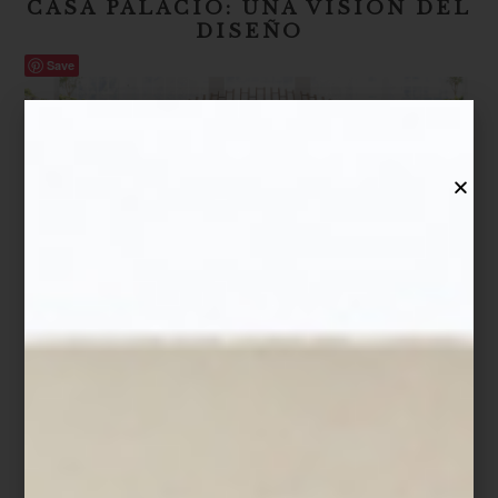
CASA PALACIO: UNA VISIÓN DEL
DISEÑO
Save
Una curaduría para descubrir nuevas maneras de
habitar
Hay lugares a los que volvemos porque siempre encontramos
algo inesperado. Una idea, un material o una pieza capaz de
transformar la manera en que imaginamos un espacio. Desde
hace casi dos décadas, Casa Palacio ha construido precisamente
esa experiencia: un lugar donde el diseño se revela a medida
que se recorre.