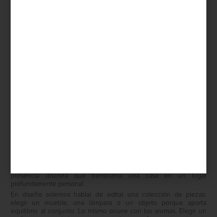
Save
El diseño de un espacio no termina en lo que vemos. También
vive en aquello que respiramos. Un aroma puede acompañar la
arquitectura, dialogar con los materiales y convertirse en una
presencia discreta que transforma una casa en un lugar
profundamente personal.
En diseño solemos hablar de editar una colección de piezas:
elegir un mueble, una lámpara o un objeto porque aporta
equilibrio al conjunto. Lo mismo ocurre con los aromas. Elegir un