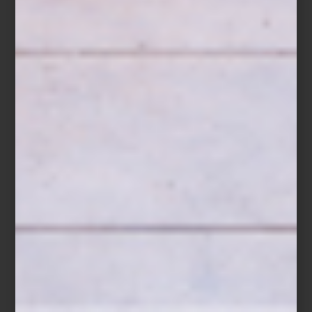
Hay recetas donde la frescura lo es todo. Un bowl de fresas,
zarzamoras, frambuesas y arándanos, ligeramente endulzados con
miel, ralladura de limón y unas hojas de menta, cubiertos al
momento de servir con un crumble de avena, almendra y
mantequilla recién horneado. Un postre sencillo donde cada
ingrediente conserva su carácter y su textura.
Cuando una receta depende tanto de la frescura de sus
ingredientes, conservarla bien forma parte de prepararla. Inspirada
en la filosofía de cocina de
ZWILLING
, esta receta demuestra que
preparar con anticipación ya no significa renunciar al sabor ni a la