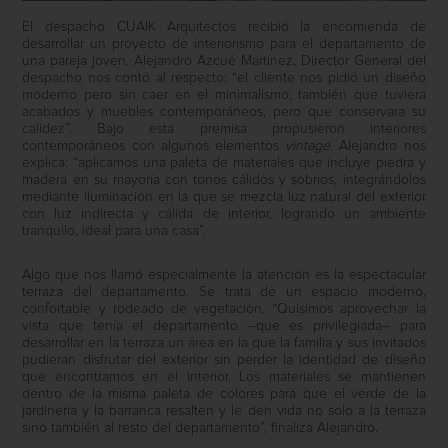
El despacho CUAIK Arquitectos recibió la encomienda de
desarrollar un proyecto de interiorismo para el departamento de
una pareja joven. Alejandro Azcué Martínez, Director General del
despacho nos contó al respecto: “el cliente nos pidió un diseño
moderno pero sin caer en el minimalismo; también que tuviera
acabados y muebles contemporáneos, pero que conservara su
calidez”. Bajo esta premisa propusieron interiores
contemporáneos con algunos elementos
vintage
. Alejandro nos
explica: “aplicamos una paleta de materiales que incluye piedra y
madera en su mayoría con tonos cálidos y sobrios, integrándolos
mediante iluminación en la que se mezcla luz natural del exterior
con luz indirecta y cálida de interior, logrando un ambiente
tranquilo, ideal para una casa”.
Algo que nos llamó especialmente la atención es la espectacular
terraza del departamento. Se trata de un espacio moderno,
confortable y rodeado de vegetación. “Quisimos aprovechar la
vista que tenía el departamento –que es privilegiada– para
desarrollar en la terraza un área en la que la familia y sus invitados
pudieran disfrutar del exterior sin perder la identidad de diseño
que encontramos en el interior. Los materiales se mantienen
dentro de la misma paleta de colores para que el verde de la
jardinería y la barranca resalten y le den vida no solo a la terraza
sino también al resto del departamento”, finaliza Alejandro.