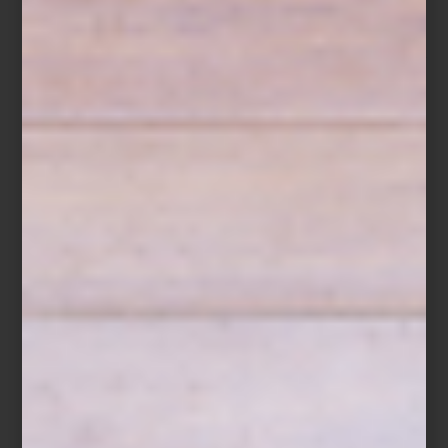
Hoy, ambas tiendas son un punto de encuentro para arquitectos,
interioristas y amantes del diseño. Un lugar donde el lujo dialoga
con la innovación, la artesanía convive con la tecnología y los
grandes clásicos encuentran nuevas voces. Más que reunir
algunas de las mejores firmas del mundo, Casa Palacio ha
construido una comunidad que entiende el diseño como una
forma de vivir.
Visita Casa Palacio Antara y Santa Fe y descubre una experiencia
donde el diseño, el lujo y la inspiración conviven en cada
espacio.
inspiración
/ august 03 2026
ZWILLING FRESH & SAVE:
CONSERVAR TAMBIÉN ES
COCINAR
Save