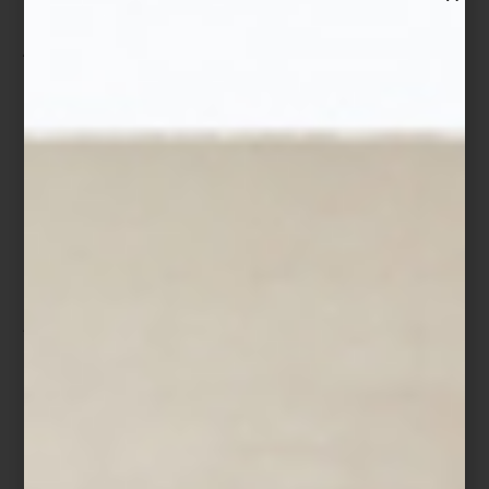
Ingredientes
Rack de cordero – 760 g
Aceite de oliva – 20 ml
Tomillo fresco – 2 ramilletes
Miel de maple – 150 ml
Semilla de cilantro – 10 g
Brotes de cilantro – 100 g
Mostaza Dijon – 15 g
Vinagre de vino tinto – 10 ml
Salsa de soya – 10 ml
Sal fina y pimienta negra — al gusto
Procedimiento
Marinar
el rack de cordero con aceite de oliva, tomillo, sal y
pimienta. Cubrir y refrigerar toda la noche.
Preparar la salsa
calentando suavemente en la
parrilla de
inducción KM 7740
la miel de maple, vinagre, salsa de soya,
mostaza Dijon, semilla de cilantro molida, sal y pimienta. Reservar.
Retirar el cordero del refrigerador 20 minutos antes de la