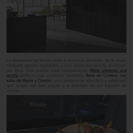
La temporada de fiestas invita a reunirnos alrededor de la mesa,
compartir sabores especiales y crear momentos que se recuerdan
por años. Para inspirar estas celebraciones,
Miele presenta una
receta
perfecta para ocasiones familiares:
Rack de Cordero con
salsa de Maple y Cilantro
, una combinación aromática y sofisticada
que resalta aún más gracias a la precisión de sus equipos de
cocina.