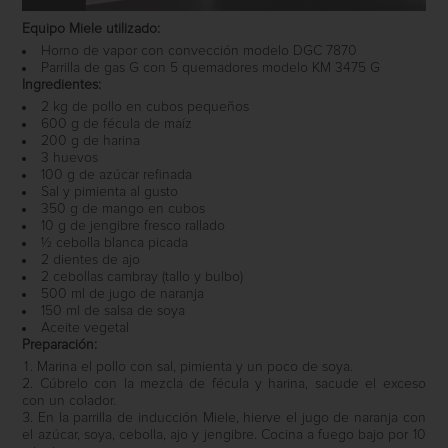
Equipo Miele utilizado:
Horno de vapor con convección modelo DGC 7870
Parrilla de gas G con 5 quemadores modelo KM 3475 G
Ingredientes:
2 kg de pollo en cubos pequeños
600 g de fécula de maíz
200 g de harina
3 huevos
100 g de azúcar refinada
Sal y pimienta al gusto
350 g de mango en cubos
10 g de jengibre fresco rallado
½ cebolla blanca picada
2 dientes de ajo
2 cebollas cambray (tallo y bulbo)
500 ml de jugo de naranja
150 ml de salsa de soya
Aceite vegetal
Preparación:
Marina el pollo con sal, pimienta y un poco de soya.
Cúbrelo con la mezcla de fécula y harina, sacude el exceso
con un colador.
En la parrilla de inducción Miele, hierve el jugo de naranja con
el azúcar, soya, cebolla, ajo y jengibre. Cocina a fuego bajo por 10