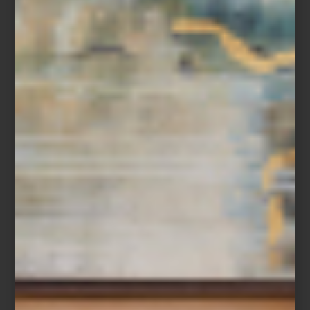
Dos iconos del diseño se unen para crear una colección que
celebra la precisión, la innovación y la belleza funcional.
Porsche
—símbolo de ingeniería y estilo automotriz— y
SMEG
, la firma
italiana reconocida por convertir los electrodomésticos en piezas
de diseño, presentan
Porsche x SMEG
, una colaboración donde
el rendimiento se encuentra con la elegancia cotidiana.
Disponible exclusivamente en Casa Palacio y en seleccionadas
tiendas El Palacio de Hierro, esta colección incluye refrigerador,
cafetera, licuadora, tostadora y hervidor eléctrico, reinterpretados
bajo la filosofía
Driven by passion, refined by design.
Carrara White.
Inspirada en el mármol de Carrara, esta línea destaca por su tono
off white
luminoso y sus acentos en negro mate. Una propuesta
de pureza y proporción que evoca la precisión estética de
Porsche, perfecta para quienes aprecian la sobriedad atemporal.