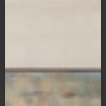
cocción.
Colocar en una charola, barnizar con la mitad de la salsa y
hornear en el
Horno de Convección con Toques de Vapor H
7880
, en función Aire Caliente para Asar a 180 °C por 25 minutos
o hasta obtener el término deseado.
Servir caliente, barnizar con el resto de la salsa y finalizar con
brotes de cilantro.
Este platillo es ideal para colocarse al centro y compartir,
convirtiéndose en un gesto cálido y memorable para celebrar la
temporada con el sello de calidad Miele.