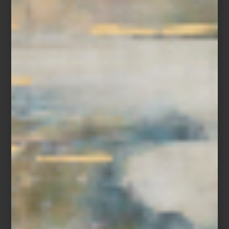
Parrilla de Inducción Modelo: KM 7740
marcas
/ november 11 2025
PORSCHE X SMEG: DISEÑO,
INGENIERÍA Y ESTILO PARA TU
COCINA
Save