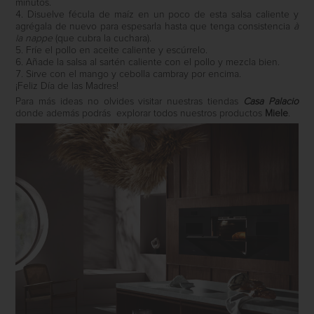
minutos.
Disuelve fécula de maíz en un poco de esta salsa caliente y
agrégala de nuevo para espesarla hasta que tenga consistencia
à
la nappe
(que cubra la cuchara).
Fríe el pollo en aceite caliente y escúrrelo.
Añade la salsa al sartén caliente con el pollo y mezcla bien.
Sirve con el mango y cebolla cambray por encima.
¡Feliz Día de las Madres!
Para más ideas no olvides visitar nuestras tiendas
Casa Palacio
donde además podrás explorar todos nuestros productos
Miele
.