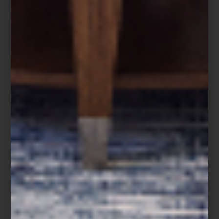
Descubre
Porsche x SMEG
en
Casa Palacio
, donde la pasión por
el diseño se transforma en un estilo de vida.