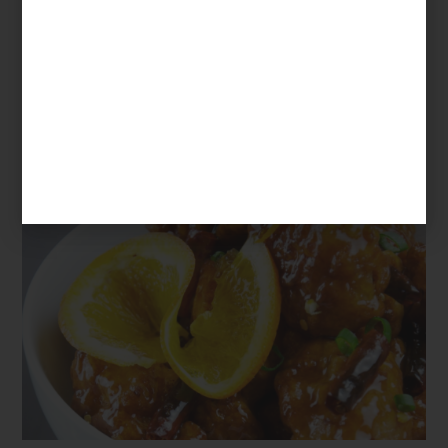
mesa y cocina
/ may 05 2025
POLLO A LA NARANJA CON
MANGO Y JENGIBRE
Save