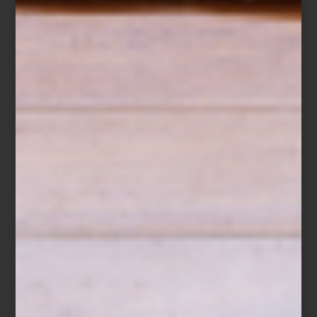
En Casa Palacio damos la bienvenida al verano con
oportunidades únicas para transformar tus espacios. Del 16 de
junio al 17 de julio de 2025, aprovecha hasta 40% de descuento y
hasta 15 mensualidades sin intereses con tu Tarjeta Palacio, o
hasta 12 meses con tarjetas bancarias participantes.
Y si eres tarjetahabiente Palacio, durante nuestros Días de
Cortesía del 16 al 18 de junio, disfruta de un descuento adicional:
10% adicional para Tarjetahabientes Palacio
15% adicional para Tarjetahabientes Socios
20% adicional para Tarjetahabientes Total
Aplica en mercancía rebajada y no rebajada.
Sabes que lo quieres, es el momento ideal para renovar tu hogar
con estilo, diseño y elegancia. Nuestros interioristas recomiendan
aprovechar estos días para invertir en piezas clave que
transformen por completo la atmósfera de tu sala: desde acentos
sutiles hasta rediseños audaces, es el momento ideal para renovar
con intención, estilo y carácter. Todo, con algunas de nuestras
marcas preferidas que entienden el diseño como una forma de