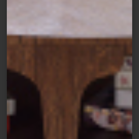
Edición limitada Salzburg 917.
Rojo como la victoria, icónico como el número 23. Esta pieza
rinde homenaje al legendario Porsche 917 KH, ganador de Le
Mans en 1970. Con franjas de competición, detalles en negro
mate y placa numerada, el FAB28 917 Salzburg es una joya del
diseño funcional: una edición limitada a 1,970 unidades, creada
para los amantes de la historia y la precisión.