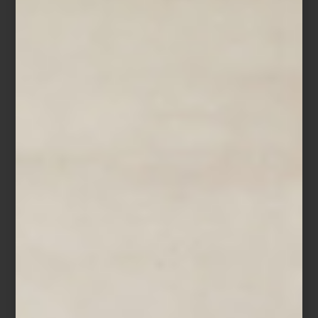
En interiorismo, hay objetos que no solo cumplen una función,
sino que capturan miradas, despiertan emociones y cuentan
historias. Son las piezas protagonistas: muebles que, por su
diseño, materiales o historia, se convierten en el corazón de un
ambiente.