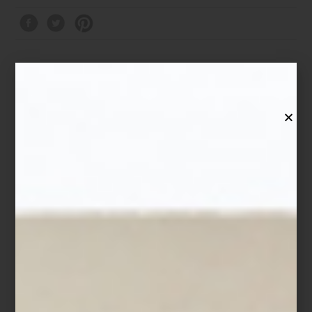
consejos
/ august 11 2025
LA PIEZA ANCLA: EL TRUCO
SECRETO DE LOS GRANDES
INTERIORISTAS
Save