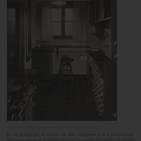
Frankfurt Kitchen
de Margarete Schütte-Lihotzky, 1926
En la actualidad, la cocina no solo responde a la funcionalidad,
sino que expresa el estilo de vida de quien la habita. Se funde