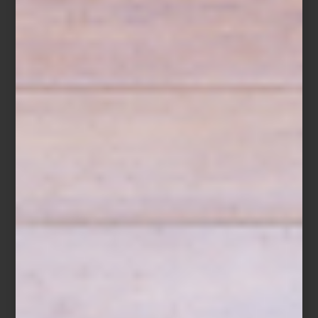
Save
Nuestro hogar es mucho más que un lugar para habitar: es el
escenario de la vida cotidiana, el refugio donde encontramos
calma, belleza y equilibrio. Un espacio bien diseñado no solo es
estéticamente agradable, también inspira, refleja quiénes somos y
nos permite vivir con mayor armonía.