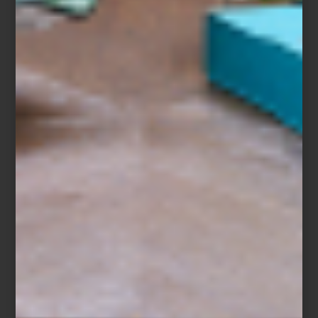
Mesa auxiliar
Yang
de Bontempi Casa
En un espacio minimalista, una pieza protagonista aporta carácter
sin saturar: imagina un sillón tapizado en un tono profundo o una
lámpara escultórica que rompa la neutralidad. En un entorno
clásico, un aparador de maderas nobles puede aportar calidez y
anclar visualmente la estancia. Y en un interior contemporáneo,
un mueble de silueta audaz y materiales mixtos genera contraste
y dinamismo.