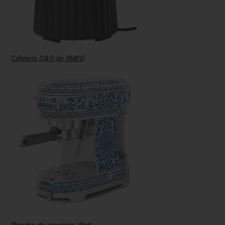
Cafetera
D&G
de
SMEG