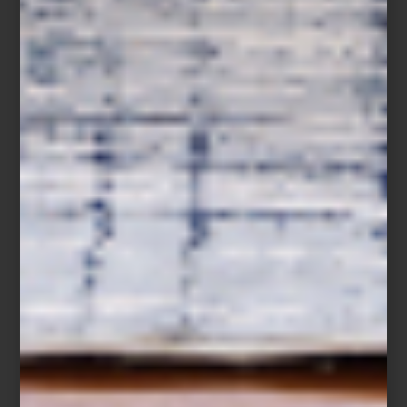
Sillón
Snug BB
de I am Fake
El truco está en dejar que esta pieza respire: rodearla de
elementos más discretos para que destaque y permita que su
historia se cuente sola. Después de todo, un mueble con alma no
solo decora, sino que imprime personalidad al hogar y crea una
conexión con quienes lo habitan.
En Casa Palacio, cada pieza icónica está pensada para convertirse
en ese punto focal que transforma espacios y los hace
memorables.
interiorismo
/ august 04 2025
5 CLAVES DE INTERIORISMO
PARA TRANSFORMAR TU HOGAR