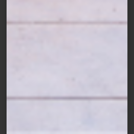
Pensando en esto, nuestros interioristas han preparado una
sencilla guía con cinco consejos esenciales para ayudarte a
transformar cualquier ambiente. Recomendaciones accesibles,
pensadas para quienes disfrutan del diseño, valoran los detalles y
saben que el estilo también se construye desde casa.
Y si quieres llevar tu proyecto un paso más allá, te invitamos a
conocer nuestra sección de Interiorismo y preguntar por nuestras
asesorías personalizadas en tienda.
1. Durabilidad y estilo van de la mano
Apuesta por materiales nobles: la calidez de la madera, la
elegancia atemporal de la piedra o la frescura de textiles con
fibras naturales. Las tendencias cambian, y en Casa Palacio nos
encanta adaptarnos a ellas, pero el verdadero secreto está en
construir una base de estilo personal y atemporal que evolucione
contigo.