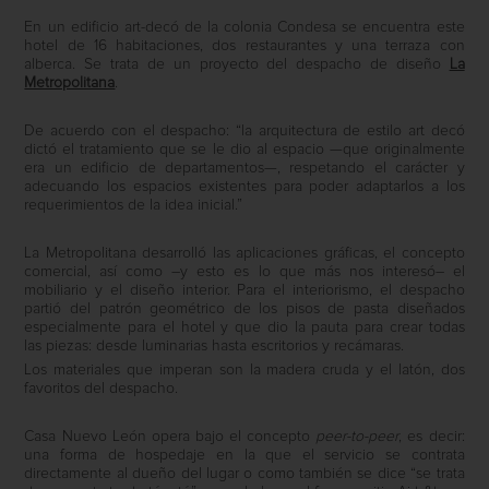
En un edificio art-decó de la colonia Condesa se encuentra este
hotel de 16 habitaciones, dos restaurantes y una terraza con
alberca. Se trata de un proyecto del despacho de diseño
La
Metropolitana
.
De acuerdo con el despacho: “la arquitectura de estilo art decó
dictó el tratamiento que se le dio al espacio —que originalmente
era un edificio de departamentos—, respetando el carácter y
adecuando los espacios existentes para poder adaptarlos a los
requerimientos de la idea inicial.”
La Metropolitana desarrolló las aplicaciones gráficas, el concepto
comercial, así como –y esto es lo que más nos interesó– el
mobiliario y el diseño interior. Para el interiorismo, el despacho
partió del patrón geométrico de los pisos de pasta diseñados
especialmente para el hotel y que dio la pauta para crear todas
las piezas: desde luminarias hasta escritorios y recámaras.
Los materiales que imperan son la madera cruda y el latón, dos
favoritos del despacho.
Casa Nuevo León opera bajo el concepto
peer-to-peer
, es decir:
una forma de hospedaje en la que el servicio se contrata
directamente al dueño del lugar o como también se dice “se trata