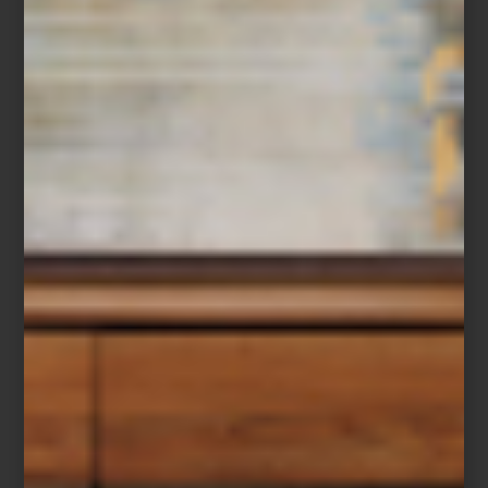
Más que una selección de marcas, Casa Palacio ha construido
una curaduría donde conviven piezas que han definido la historia
del diseño con otras que apenas comienzan a escribirla; en un
mismo recorrido es posible pasar de un clásico presente en la
colección permanente de algunos de los museos más
importantes del mundo a la obra de un diseñador mexicano
contemporáneo; de un objeto realizado completamente a mano a
una pieza donde la innovación tecnológica redefine la vida
cotidiana. Marcas internacionales, grandes oficios, libros, arte,
cocina profesional, audio Hi-Fi, iluminación y mobiliario conviven
bajo una misma visión: entender el hogar como un universo
donde cada detalle tiene el poder de inspirar.