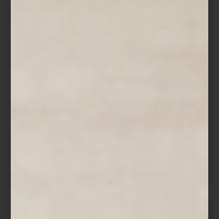
Hay lugares a los que volvemos porque siempre encontramos
algo inesperado. Una idea, un material o una pieza capaz de
transformar la manera en que imaginamos un espacio. Desde
hace casi dos décadas, Casa Palacio ha construido precisamente
esa experiencia: un lugar donde el diseño se revela a medida
que se recorre.