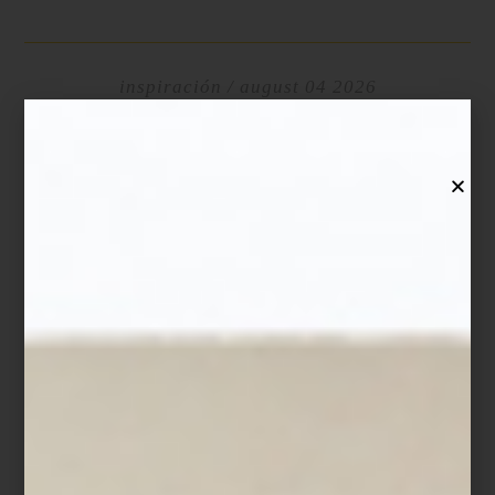
inspiración
/ august 04 2026
CASA PALACIO: UNA VISIÓN DEL
DISEÑO
Save
Una curaduría para descubrir nuevas maneras de
habitar