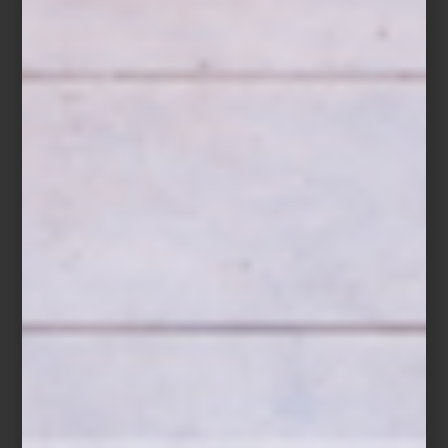
ZWILLING FRESH & SAVE:
CONSERVAR TAMBIÉN ES COCINAR
Save
Hay recetas donde la frescura lo es todo. Un bowl de fresas,
zarzamoras, frambuesas y arándanos, ligeramente endulzados con
miel, ralladura de limón y unas hojas de menta, cubiertos al
momento de servir con un crumble de avena, almendra y
mantequilla recién horneado. Un postre sencillo donde cada