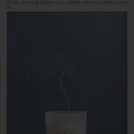
de los cítricos, la higuera y los paisajes italianos bañados por el
sol.