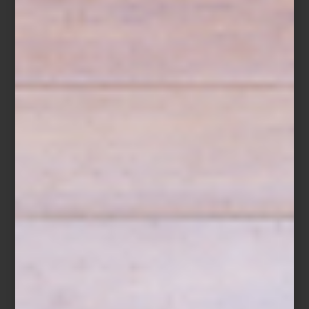
Hoy, ambas tiendas son un punto de encuentro para arquitectos,
interioristas y amantes del diseño. Un lugar donde el lujo dialoga
con la innovación, la artesanía convive con la tecnología y los
grandes clásicos encuentran nuevas voces. Más que reunir
algunas de las mejores firmas del mundo, Casa Palacio ha
construido una comunidad que entiende el diseño como una
forma de vivir.
Visita Casa Palacio Antara y Santa Fe y descubre una experiencia
donde el diseño, el lujo y la inspiración conviven en cada
espacio.
inspiración
/ august 03 2026