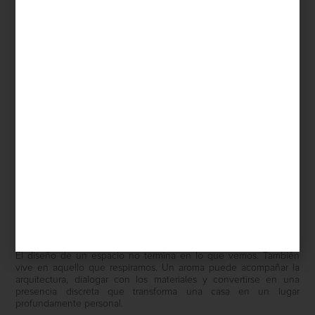
inspiración
/ july 29 2026
CULTI: VESTIR LA CASA CON AROMA
Save
El diseño de un espacio no termina en lo que vemos. También
vive en aquello que respiramos. Un aroma puede acompañar la
arquitectura, dialogar con los materiales y convertirse en una
presencia discreta que transforma una casa en un lugar
profundamente personal.