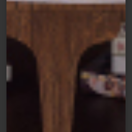
Dos espacios, una misma visión
Cuando Casa Palacio abrió Antara en 2006 propuso una manera
distinta de acercarse al interiorismo. Santa Fe, inaugurada años
después, amplió esa visión con una arquitectura que invita a
descubrir cada ambiente con calma, revelando perspectivas,
materiales y atmósferas que convierten el recorrido en una
experiencia.